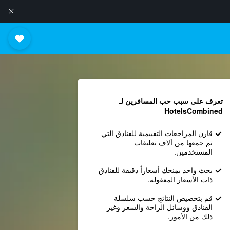
تعرف على سبب حب المسافرين لـ
HotelsCombined
قارن المراجعات التقييمية للفنادق التي
تم جمعها من آلاف تعليقات
المستخدمين.
بحث واحد يمنحك أسعاراً دقيقة للفنادق
ذات الأسعار المعقولة.
قم بتخصيص النتائج حسب سلسلة
الفنادق ووسائل الراحة والسعر وغير
ذلك من الأمور.