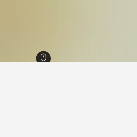
 لا
283
 في مقاطعة سن لا