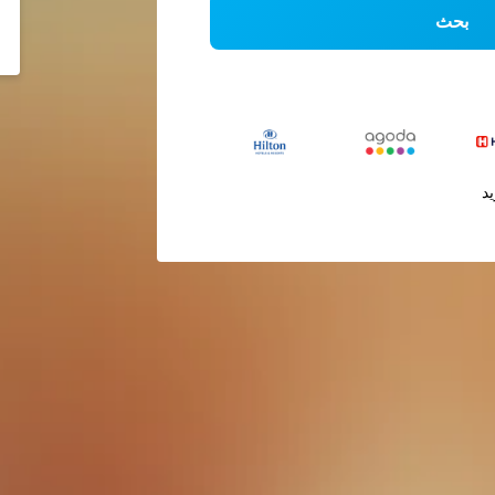
بحث
يد