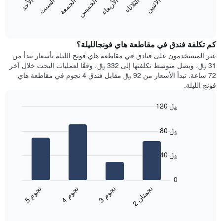
الاثنين
الثلاثاء
الأربعاء
الخميس
الجمعة
السبت
الأحد
يتضمن
يعرض
المخطط
المخطط
End
التالي
of
التالي
interactive
1
متوسط
chart
محور
سعر
كم تكلفة فندق في مقاطعة هاي فونجالليلة؟
Y
غرفة
عثر المستخدمون على فنادق في مقاطعة هاي فونج الليلة بأسعار تبدأ من
الذي
كل
31 ﷼، ويصل متوسط تكلفتها إلى 332 ﷼، وفقًا لعمليات البحث خلال آخر
يعرض
يوم
72 ساعة. تبدأ الأسعار من 92 ﷼ مقابل فندق 4 نجوم في مقاطعة هاي
متوسط
في
فونج الليلة.
سعر
الأسبوع
غرفة
يتضمن
120 ﷼
المخطط
Bar
1
Chart
graphic.
chart
محور
80 ﷼
with
X
4
الذي
bars.
40 ﷼
يعرض
أيام
يعرض
الأسبوع.
المخطط
0
يتضمن
التالي
ن
ن
ن
م
ن
م
ن
م
المخطط
متوسط
3
ج
و
4
ج
و
5
ج
و
2
ج
م
ت
ا
التالي
End
سعر
1
of
الغرفة
interactive
محور