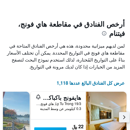
الإقامة
الفنادق
يتضمن
بالنجوم.
يتضمن
المخطط
1
المخطط
أرخص الفنادق في مقاطعة هاي فونج،
1
محور
فيتنام
X
محور
Y
الذي
الذي
يعرض
لمن لديهم ميزانية محدودة، هذه هي أرخص الفنادق المتاحة في
عدد
يعرض
مقاطعة هاي فونج في التواريخ المحددة. يمكن أن تختلف الأسعار
الأيام
متوسط
بناءً على التواريخ المُختارة، لذلك استخدم نموذج البحث لتصفح
قبل
سعر
غرفة
الإقامة
المزيد من الخيارات إذا كان لديك مرونة في التواريخ.
في
يتضمن
عطلة
المخطط
نهاية
التالي
عرض كل الفنادق البالغ عددها 1,118
1
هذا
محور
الأسبوع
هايفونج باكباكر هوستل
Y
خلال
آخر
الذي
19/3 Ly Tu Trong, هاي فونج, فيتنام
0.3 كيلومتر عن وسط المدينة
3
يعرض
أيام
متوسط
سعر
غرفة
22 ﷼