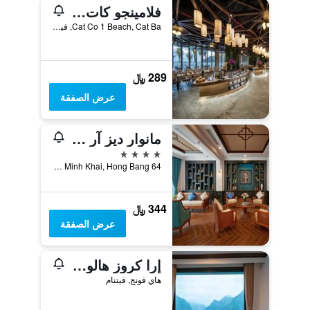
فلامينجو كات با ريزورت - مانيدج د باي فلامينجو هوتلز آند ريزورتس
Cat Co 1 Beach, Cat Ba, فيتنام
289 ﷼
عرض الصفقة
مانوار ديز آر أوتل
4 نجوم
64 Dien Bien Phu, Minh Khai, Hong Bang, هاي فونج, فيتنام
344 ﷼
عرض الصفقة
إرا كروز هالونج باي باي فينوس جروب
هاي فونج, فيتنام