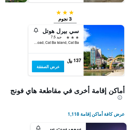
3 نجوم
3 نجوم
سي بيرل هوتل
3 نجوم
جيد 7.5
No. 219, 1/4 Road, Cat Ba Island, Cat Ba, فيتنام
137 ﷼
عرض الصفقة
أماكن إقامة أخرى في مقاطعة هاي فونج
عرض كافة أماكن إقامة 1,118
سومرست سنترال تي دي هاي فونج سيتي