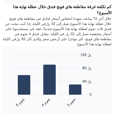
هذه
chart
Y
كم تكلفة غرفة مقاطعة هاي فونج فندق خلال عطلة نهاية هذا
الليلة
الذي
الذي
الأسبوع؟
يعرض
عُثر
خلال آخر 72 ساعة، شهدنا انخفاض أسعار فنادق في مقاطعة هاي فونج
متوسط
عليه
خلال عطلة نهاية هذا الأسبوع تصل إلى 32 ﷼في الليلة. إذا كنت تبحث عن
سعر
خلال
فندق ثلاث نجوم لعطلة نهاية هذا الأسبوع تحديدًا، فقد عثر مستخدمونا على
غرفة
آخر
أسعار منخفضة تصل إلى 32 ﷼ في الليلة. مقابل فندق 4 نجوم في
3
مقاطعة هاي فونج، عُثر مؤخرًا على أرخص سعر والذي كان 92 ﷼في الليلة
أيام
لعطلة نهاية هذا الأسبوع.
مع
التصنيف
120 ﷼
حسب
النجوم
Bar
Chart
graphic.
يتضمن
chart
80 ﷼
with
المخطط
3
1
bars.
محور
40 ﷼
X
يعرض
التي
المخطط
تعرض
0
التالي
فئات
ن
م
ن
م
ن
م
متوسط
الفنادق
4
ج
و
3
ج
و
5
ج
و
End
سعر
بالنجوم.
of
الغرفة
interactive
يتضمن