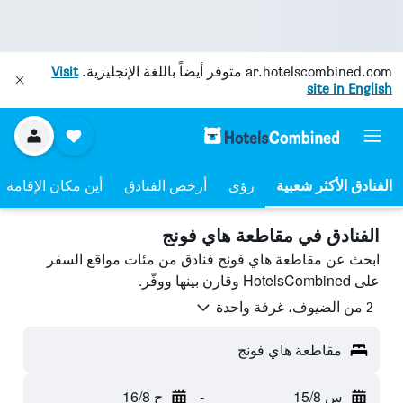
ar.hotelscombined.com
متوفر أيضاً باللغة الإنجليزية.
Visit
site in English
رؤى
أرخص الفنادق
أين مكان الإقامة
الفنادق في مقاطعة هاي فونج
ابحث عن مقاطعة هاي فونج فنادق من مئات مواقع السفر
على HotelsCombined وقارن بينها ووفّر.
2 من الضيوف، غرفة واحدة
مقاطعة هاي فونج
س 15/8
-
ح 16/8