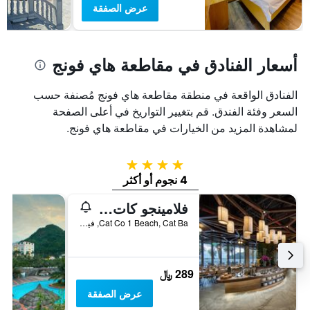
عرض الصفقة
أسعار الفنادق في مقاطعة هاي فونج
الفنادق الواقعة في منطقة مقاطعة هاي فونج مُصنفة حسب
السعر وفئة الفندق. قم بتغيير التواريخ في أعلى الصفحة
لمشاهدة المزيد من الخيارات في مقاطعة هاي فونج.
4 نجوم
4 نجوم أو أكثر
فلامينجو كات با ريزورت - مانيدج د باي فلامينجو هوتلز آند ريزورتس
Cat Co 1 Beach, Cat Ba, فيتنام
289 ﷼
عرض الصفقة