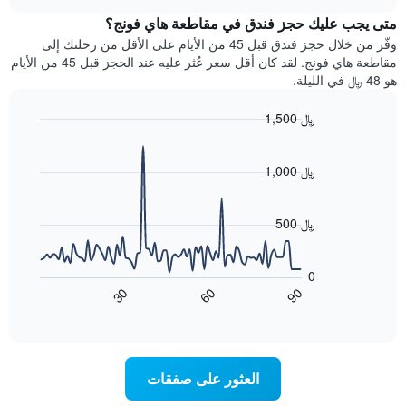
خلال
chart
المخطط
متى يجب عليك حجز فندق في مقاطعة هاي فونج؟
عطلة
1
نهاية
وفّر من خلال حجز فندق قبل 45 من الأيام على الأقل من رحلتك إلى
محور
هذا
مقاطعة هاي فونج. لقد كان أقل سعر عُثر عليه عند الحجز قبل 45 من الأيام
Y
الأسبوع
هو 48 ﷼ في الليلة.
الذي
الذي
يعرض
عُثر
متوسط
1,500 ﷼
عليه
سعر
Line
Chart
خلال
الغرفة
graphic.
chart
آخر
هذه
with
1,000 ﷼
3
90
الليلة
أيام
data
الذي
points.
مع
عُثر
500 ﷼
التصنيف
عليه
حسب
يعرض
خلال
النجوم
المخطط
آخر
0
التالي
يتضمن
3
60
90
30
كيفية
المخطط
End
أيام
of
1
تغير
interactive
سعر
محور
chart
X
غرفة
عند
الذي
العثور على صفقات
يعرض
اقتراب
تاريخ
فئات