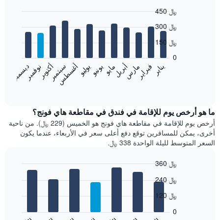
450 ﷼
Bar
Chart
300 ﷼
graphic.
chart
with
150 ﷼
12
bars.
0
فبراير
مايو
أغسطس
نوفمبر
يناير
أبريل
يوليو
أكتوبر
مارس
يونيو
سبتمبر
ديسمبر
يعرض
المخطط
End
of
التالي
interactive
متوسط
chart
سعر
ما هو أرخص يوم للإقامة في فندق في مقاطعة هاي فونج؟
غرفة
أرخص يوم للإقامة في مقاطعة هاي فونج هو الخميس (229 ﷼). من ناحية
كل
أخرى، يمكن للمسافرين توقع دفع أعلى سعر في الأربعاء، عندما يكون
شهر
السعر المتوسط لليلة الواحدة 338 ﷼.
يتضمن
المخطط
360 ﷼
1
Bar
محور
Chart
240 ﷼
graphic.
chart
X
with
الذي
120 ﷼
7
يعرض
bars.
0
الشهور.