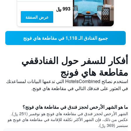
993 ﷼
عرض الصفقة
جميع الفنادق الـ 1,118 في مقاطعة هاي فونج
أفكار للسفر حول الفنادقفي
مقاطعة هاي فونج
استخدم نصائح HotelsCombined التي تدعمها البيانات لمساعدتك
في العثور على فندقك التالي في مقاطعة هاي فونج.
ما هو الشهر الأرخص لحجز فندق في مقاطعة هاي فونج؟
الشهر الأرخص لحجز فندق في مقاطعة هاي فونج هو نوفمبر (251 ﷼).
عكس من ذلك، فإن الشهر الأكثر تكلفة للإقامة في مقاطعة هاي فونج هو
سبتمبر (369 ﷼).