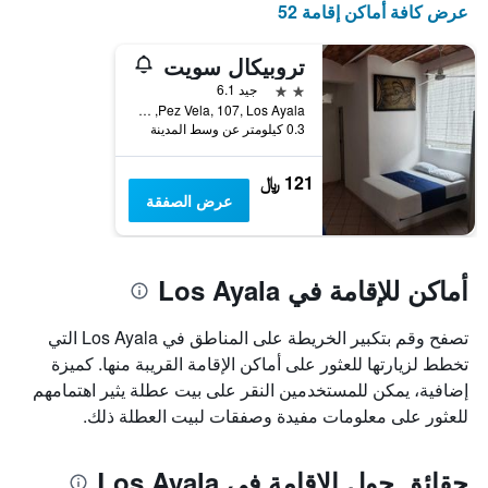
عرض كافة أماكن إقامة 52
الذي
يعرض
أيام
تروبيكال سويت
الأسبوع.
2 نجمتين
جيد 6.1
يتضمن
Pez Vela, 107, Los Ayala, ولاية ناياريت, المكسيك
المخطط
0.3 كيلومتر عن وسط المدينة
التالي
1
121 ﷼
محور
عرض الصفقة
Y
الذي
يعرض
متوسط
أماكن للإقامة في Los Ayala
سعر
غرفة
تصفح وقم بتكبير الخريطة على المناطق في Los Ayala التي
تخطط لزيارتها للعثور على أماكن الإقامة القريبة منها. كميزة
إضافية، يمكن للمستخدمين النقر على بيت عطلة يثير اهتمامهم
للعثور على معلومات مفيدة وصفقات لبيت العطلة ذلك.
حقائق حول الإقامة في Los Ayala