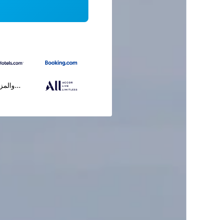
...والمز