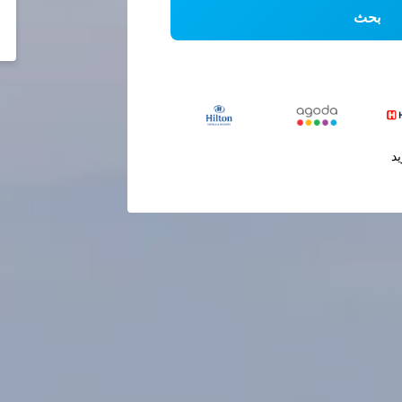
بحث
يد