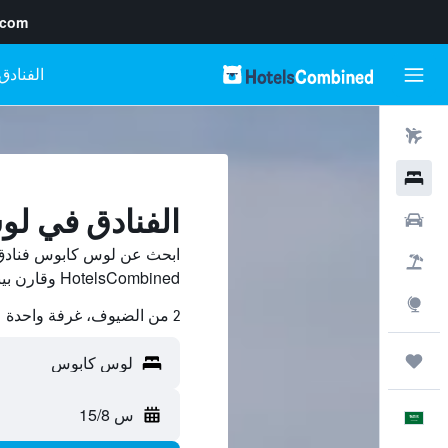
.com
رحلات طيران
فنادق
الفنادق في ل
سيارات
ابحث عن لوس كابوس فنادق
حزم العروض
HotelsCombined وقارن بينها ووفّر.
استكشاف
2 من الضيوف، غرفة واحدة
رحلات
س 15/8
العَرَبِيَّة