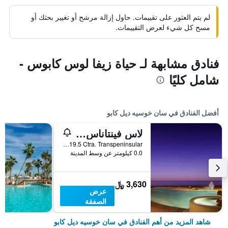
لم يتم العثور على تقييمات. حاول إزالة مرشح أو تغيير بحثك أو
مسح كل شيء لعرض التقييمات.
فنادق مشابهة لـ حياة زيفا لوس كابوس -
شامل كليًا
أفضل الفنادق في سان خوسيه ديل كابو
لاس فينتاناس ألباريزو، أحد منتجعات روزود
KM 19.5 Ctra. Transpeninsular, سان خوسيه ديل كابو, ولاية باخا كاليفورنيا سور, المكسيك
0.0 كيلومتر عن وسط المدينة
3,630 ﷼
عرض
الصفقة
شاهد المزيد من أهم الفنادق في سان خوسيه ديل كابو