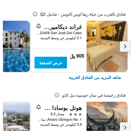
فنادق بالقرب من حياة زيفا لوس كابوس - شامل كليًا
غراند ديكاميرون لوس كابوس، إيه تراديمارك ش ومل جميع الخدف ريزورت
Boulevard, P.º Malecon San Jose, Zona Hotelera, 23406 San José Del Cabo, سان خوسيه ديل كابو, ولاية باخا كاليفورنيا سور, المكسيك
0.1 كيلومتر عن وسط المدينة
905 ﷼
عرض الصفقة
شاهد المزيد من الفنادق القريبة
فنادق رخيصة في سان خوسيه ديل كابو
هوتل بوسادا سينور مانانا
3 نجوم
ممتاز 8.3
Alvaro Obregon No. 1, سان خوسيه ديل كابو, ولاية باخا كاليفورنيا سور, المكسيك
0.6 كيلومتر عن وسط المدينة