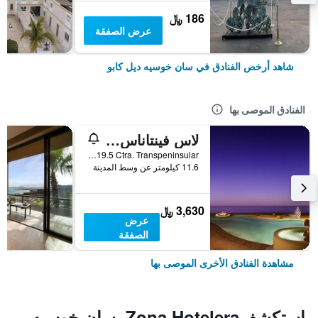
186 ﷼
عرض الصفقة
شاهد أرخص الفنادق في سان خوسيه ديل كابو
الفنادق الموصى بها
لاس فينتاناس ألباريزو، أحد منتجعات روزود
KM 19.5 Ctra. Transpeninsular, سان خوسيه ديل كابو, ولاية باخا كاليفورنيا سور, المكسيك
11.6 كيلومتر عن وسط المدينة
3,630 ﷼
عرض
الصفقة
مشاهدة الفنادق الأخرى الموصى بها
استكشفZona Hotelera, سان خوسيه