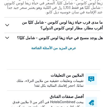
زيفا لوس كابوس - شامل كليًا. السعر في حياة زيفا لوس كابوس
- شامل كليًا هو فقط 1,703 ﷼ في الللية وهو يعتبر سعر جيد جداً
عند الإقامة في سان خوسيه ديل كابو.
ما مدى قرب حياة زيفا لوس كابوس - شامل كليًا من
أقرب مطار، مطار لوس كابوس الدولي؟
هل يوجد مسبح في حياة زيفا لوس كابوس - شامل كليًا؟
عرض المزيد من الأسئلة الشائعة
الملايين من التعليقات
تقييمات وتعليقات حقيقية من ملايين النزلاء، مثلك
تمامًا. احجز إقامتك المثالية بكل ثقة!
أفضل صفقات الفنادق
يبحث HotelsCombined في أكثر من 3 ملايين فندق
ومكان إقامة ويجمعهم في مكان واحد حتى تتمكن من