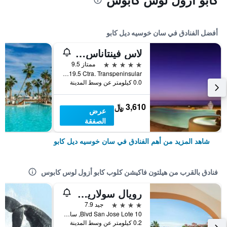
أفضل الفنادق في سان خوسيه ديل كابو
لاس فينتاناس ألباريزو، أحد منتجعات روزود
5 نجوم
ممتاز 9.5
KM 19.5 Ctra. Transpeninsular, سان خوسيه ديل كابو, ولاية باخا كاليفورنيا سور, المكسيك
0.0 كيلومتر عن وسط المدينة
3,610 ﷼
عرض
الصفقة
شاهد المزيد من أهم الفنادق في سان خوسيه ديل كابو
فنادق بالقرب من هيلتون فاكيشن كلوب كابو أزول لوس كابوس
رويال سولاريس لوس كابوس آند سبا - شامل جميع الخدمات
4 نجوم
جيد 7.9
Blvd San Jose Lote 10, سان خوسيه ديل كابو, ولاية باخا كاليفورنيا سور, المكسيك
0.2 كيلومتر عن وسط المدينة