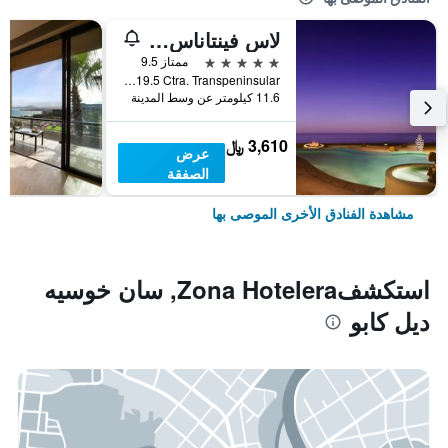
لاس فينتاناس ألباريزو، أحد منتجعات روزود
5 نجوم
ممتاز 9.5
KM 19.5 Ctra. Transpeninsular, سان خوسيه ديل كابو, ولاية باخا كاليفورنيا سور, المكسيك
11.6 كيلومتر عن وسط المدينة
3,610 ﷼
عرض
الصفقة
مشاهدة الفنادق الأخرى الموصى بها
استكشفZona Hotelera, سان خوسيه
ديل كابو