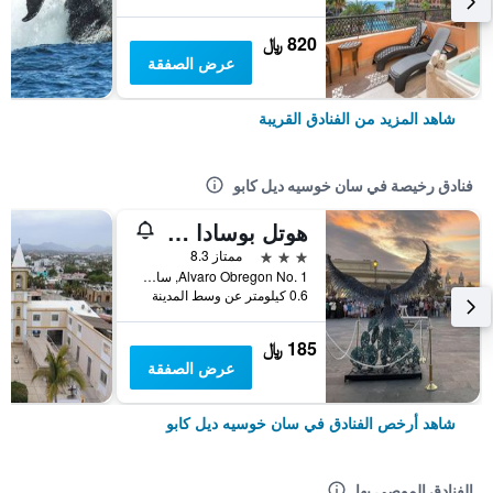
820 ﷼
عرض الصفقة
شاهد المزيد من الفنادق القريبة
فنادق رخيصة في سان خوسيه ديل كابو
هوتل بوسادا سينور مانانا
3 نجوم
ممتاز 8.3
Alvaro Obregon No. 1, سان خوسيه ديل كابو, ولاية باخا كاليفورنيا سور, المكسيك
0.6 كيلومتر عن وسط المدينة
185 ﷼
عرض الصفقة
شاهد أرخص الفنادق في سان خوسيه ديل كابو
الفنادق الموصى بها