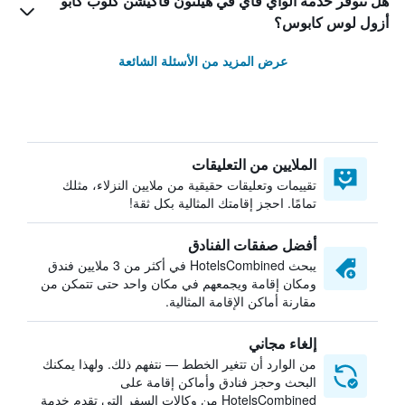
هل تتوفر خدمة الواي فاي في هيلتون فاكيشن كلوب كابو
أزول لوس كابوس؟
عرض المزيد من الأسئلة الشائعة
الملايين من التعليقات
تقييمات وتعليقات حقيقية من ملايين النزلاء، مثلك
تمامًا. احجز إقامتك المثالية بكل ثقة!
أفضل صفقات الفنادق
يبحث HotelsCombined في أكثر من 3 ملايين فندق
ومكان إقامة ويجمعهم في مكان واحد حتى تتمكن من
مقارنة أماكن الإقامة المثالية.
إلغاء مجاني
من الوارد أن تتغير الخطط — نتفهم ذلك. ولهذا يمكنك
البحث وحجز فنادق وأماكن إقامة على
HotelsCombined من وكالات السفر التي تقدم خدمة