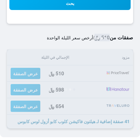
بحث
صفقات من
510 ﷼
/
أرخص سعر الليلة الواحدة
مزود
الإجمالي في الليلة
510 ﷼
عرض الصفقة
598 ﷼
عرض الصفقة
654 ﷼
عرض الصفقة
41 صفقة إضافية لـ هيلتون فاكيشن كلوب كابو أزول لوس كابوس