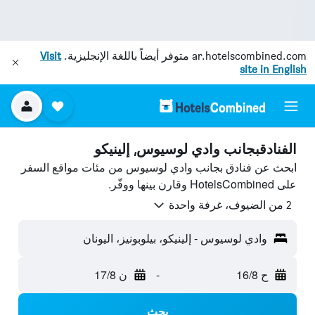
ar.hotelscombined.com
متوفر أيضاً باللغة الإنجليزية.
Visit
site in English
الفنادقبجانب وادي لوسيوس, إلينيكو
ابحث عن فنادق بجانب وادي لوسيوس من مئات مواقع السفر
على HotelsCombined وقارن بينها ووفّر.
2 من الضيوف، غرفة واحدة
وادي لوسيوس - إلينيكو، بيلوبونيز، اليونان
ح 16/8
-
ن 17/8
بحث