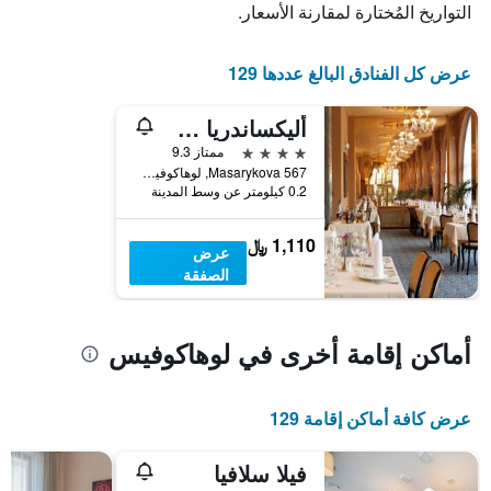
خلال
التواريخ المُختارة لمقارنة الأسعار.
النجوم
آخر
يتضمن
3
المخطط
أيام
عرض كل الفنادق البالغ عددها 129
1
محور
X
أليكساندريا سبا آند ويلنيس هوتل
الذي
4 نجوم
ممتاز 9.3
يعرض
Masarykova 567, لوهاكوفيس, منطقة زلين, جمهورية التشيك
فئات
0.2 كيلومتر عن وسط المدينة
الفنادق
بالنجوم.
1,110 ﷼
يتضمن
عرض
المخطط
الصفقة
1
محور
Y
أماكن إقامة أخرى في لوهاكوفيس
الذي
يعرض
متوسط
سعر
عرض كافة أماكن إقامة 129
غرفة
في
فيلا سلافيا
عطلة