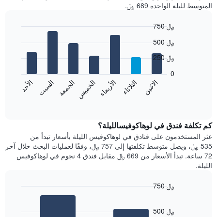
المتوسط لليلة الواحدة 689 ﷼.
750 ﷼
Bar
Chart
500 ﷼
graphic.
chart
with
250 ﷼
7
bars.
0
الاثنين
الثلاثاء
الأربعاء
الخميس
الجمعة
السبت
الأحد
يعرض
المخطط
End
of
التالي
interactive
متوسط
chart
سعر
كم تكلفة فندق في لوهاكوفيسالليلة؟
غرفة
عثر المستخدمون على فنادق في لوهاكوفيس الليلة بأسعار تبدأ من
كل
535 ﷼، ويصل متوسط تكلفتها إلى 757 ﷼، وفقًا لعمليات البحث خلال آخر
يوم
72 ساعة. تبدأ الأسعار من 669 ﷼ مقابل فندق 4 نجوم في لوهاكوفيس
في
الليلة.
الأسبوع
يتضمن
750 ﷼
المخطط
Bar
1
Chart
graphic.
chart
محور
500 ﷼
with
X