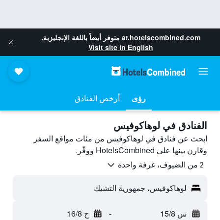
ar.hotelscombined.com
متوفر أيضاً باللغة الإنجليزية.
Visit site in English
رؤى
أرخص الفنادق
الفنادق في لوهاكوفيس
ابحث عن فنادق في لوهاكوفيس من مئات مواقع السفر
وقارن بينها على HotelsCombined ووفّر.
2 من الضيوف، غرفة واحدة
لوهاكوفيس، جمهورية التشيك
س 15/8
-
ح 16/8