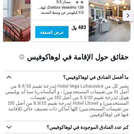
نهاية
2 نجمتين
ممتاز 9.5
هذا
Doktora Veselého 139, لوهاكوفيس, منطقة زلين, جمهورية التشيك
الأسبوع
0.5 كيلومتر عن وسط المدينة
خلال
آخر
483 ﷼
3
عرض الصفقة
أيام
حقائق حول الإقامة في لوهاكوفيس
ما أفضل الفنادق في لوهاكوفيس؟
يعتبر كل من Hotel Vega Luhacovice (بدرجة تقييم 8.4/10 من
أصل 61 من تقييمات المستخدمين) ، و أليكساندريا سبا آند ويلنيس
هوتل (بدرجة تقييم 9.3/10 من أصل 162 من تقييمات
المستخدمين) و Hotel Litovel (بدرجة تقييم 8.9/10 من أصل 195
من تقييمات المستخدمين) كلها أماكن ذات تصنيف عالي للإقامة
فيها في لوهاكوفيس
كم عدد الفنادق الموجودة في لوهاكوفيس؟