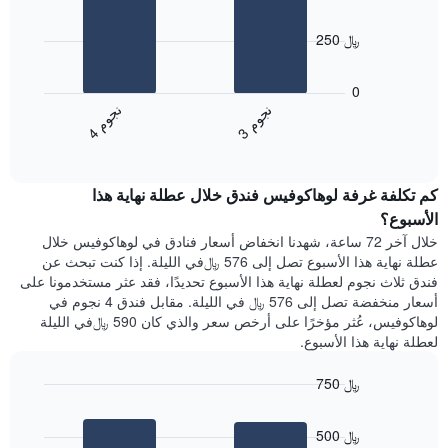
2
الذي
bars.
يعرض
250 ﷼
أيام
يعرض
الأسبوع.
المخطط
0
يتضمن
التالي
ن
م
ن
م
المخطط
متوسط
3
ج
و
4
ج
و
التالي
End
سعر
1
of
الغرفة
interactive
محور
هذه
chart
Y
كم تكلفة غرفة لوهاكوفيس فندق خلال عطلة نهاية هذا
الليلة
الذي
الذي
الأسبوع؟
يعرض
عُثر
خلال آخر 72 ساعة، شهدنا انخفاض أسعار فنادق في لوهاكوفيس خلال
متوسط
عليه
عطلة نهاية هذا الأسبوع تصل إلى 576 ﷼في الليلة. إذا كنت تبحث عن
سعر
خلال
فندق ثلاث نجوم لعطلة نهاية هذا الأسبوع تحديدًا، فقد عثر مستخدمونا على
غرفة
آخر
أسعار منخفضة تصل إلى 576 ﷼ في الليلة. مقابل فندق 4 نجوم في
3
لوهاكوفيس، عُثر مؤخرًا على أرخص سعر والذي كان 590 ﷼في الليلة
أيام
لعطلة نهاية هذا الأسبوع.
مع
التصنيف
750 ﷼
حسب
النجوم
Bar
Chart
graphic.
يتضمن
chart
500 ﷼
with
المخطط