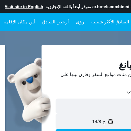
ar.hotelscombined
متوفر أيضاً باللغة الإنجليزية.
Visit site in English
رؤى
أرخص الفنادق
أين مكان الإقامة
انغ
 مئات مواقع السفر وقارن بينها على
-
ج 14/8