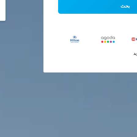
بحث
يد