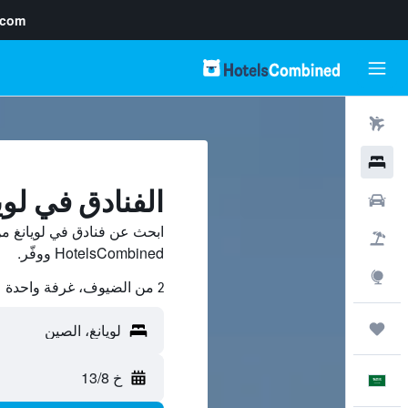
.com
رحلات طيران
فنادق
الفنادق في لوي
سيارات
ابحث عن فنادق في لويانغ من
حزم العروض
HotelsCombined ووفّر.
استكشاف
2 من الضيوف، غرفة واحدة
رحلات
خ 13/8
العَرَبِيَّة