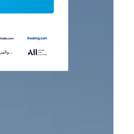
...والمز