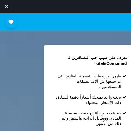
تعرف على سبب حب المسافرين لـ
HotelsCombined
قارن المراجعات التقييمية للفنادق التي
تم جمعها من آلاف تعليقات
المستخدمين.
بحث واحد يمنحك أسعاراً دقيقة للفنادق
ذات الأسعار المعقولة.
قم بتخصيص النتائج حسب سلسلة
الفنادق ووسائل الراحة والسعر وغير
ذلك من الأمور.