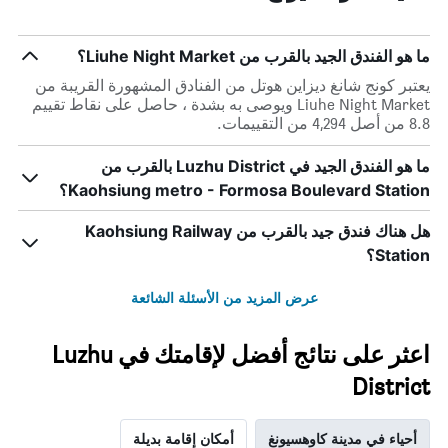
أيام
الذي
مع
عُثر
التصنيف
عليه
ما هو الفندق الجيد بالقرب من Liuhe Night Market؟
حسب
خلال
النجوم
يعتبر كونج شانغ ديزاين هوتل من الفنادق المشهورة القريبة من
آخر
يتضمن
Liuhe Night Market ويوصى به بشدة ، حاصل على نقاط تقييم
3
المخطط
8.8 من أصل 4,294 من التقييمات.
أيام
1
محور
ما هو الفندق الجيد في Luzhu District بالقرب من
X
Kaohsiung metro - Formosa Boulevard Station؟
الذي
يعرض
هل هناك فندق جيد بالقرب من Kaohsiung Railway
فئات
الفنادق
Station؟
بالنجوم.
يتضمن
عرض المزيد من الأسئلة الشائعة
المخطط
1
محور
اعثر على نتائج أفضل لإقامتك في Luzhu
Y
District
الذي
يعرض
متوسط
أحياء في مدينة كاوهسيونغ
أمكان إقامة بديلة
سعر