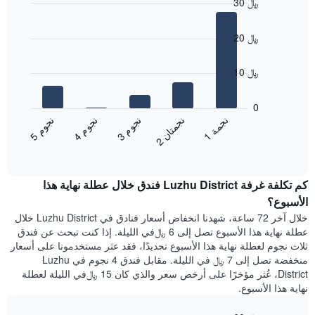
30 ﷼
Bar
Chart
graphic.
chart
20 ﷼
with
5
bars.
10 ﷼
يعرض
المخطط
0
التالي
ن
م
ن
ن
ن
ة
ن
م
ن
م
متوسط
3
ج
و
1
ج
م
5
ج
و
4
ج
و
2
ج
م
ت
ا
End
سعر
of
الغرفة
interactive
هذه
chart
كم تكلفة غرفة Luzhu District فندق خلال عطلة نهاية هذا
الليلة
الذي
الأسبوع؟
عُثر
خلال آخر 72 ساعة، شهدنا انخفاض أسعار فنادق في Luzhu District خلال
عليه
عطلة نهاية هذا الأسبوع تصل إلى 6 ﷼في الليلة. إذا كنت تبحث عن فندق
خلال
ثلاث نجوم لعطلة نهاية هذا الأسبوع تحديدًا، فقد عثر مستخدمونا على أسعار
آخر
منخفضة تصل إلى 7 ﷼ في الليلة. مقابل فندق 4 نجوم في Luzhu
3
District، عُثر مؤخرًا على أرخص سعر والذي كان 15 ﷼في الليلة لعطلة
أيام
نهاية هذا الأسبوع.
مع
التصنيف