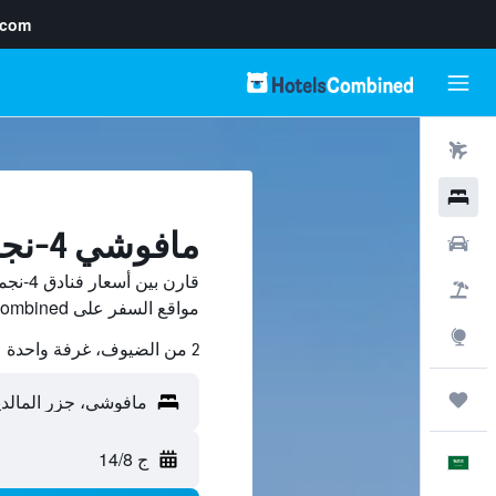
.com
رحلات طيران
فنادق
مافوشي 4-نجمة فنادق
سيارات
قارن ب
حزم العروض
مواقع السفر على HotelsCombined.
استكشاف
2 من الضيوف، غرفة واحدة
رحلات
ج 14/8
العَرَبِيَّة