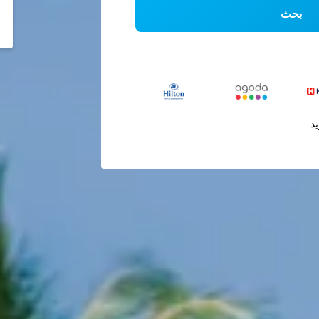
بحث
يد