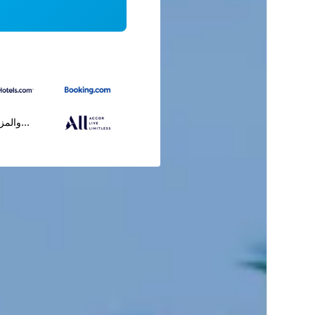
...والمز