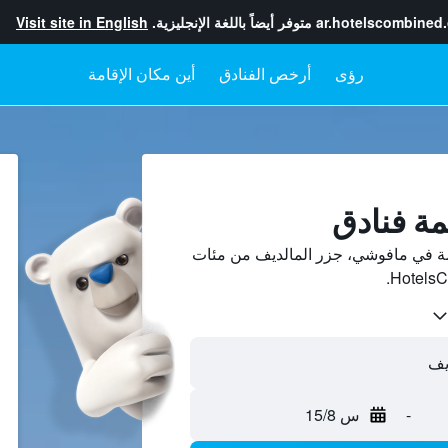
ar.hotelscombined
متوفر أيضاً باللغة الإنجليزية.
Visit site in English
رؤى
أرخص الفنادق
أين مكان الإقامة
ين أسعار فنادق 4-نجمة في مافوشي، جزر المالديف من مئات
-
س 15/8