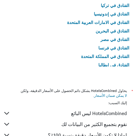
الفنادق في تركيا
الفنادق في إندونيسيا
الفنادق في الامارات العربية المتحدة
الفنادق في البحرين
الفنادق في مصر
الفنادق في فرنسا
الفنادق في المملكة المتحدة
الفنادق في إيطاليا
الفنادق في تايلاند
*
يحاول HotelsCombined بشكل دائم الحصول على الأسعار الدقيقة، ولكن
لا يمكن ضمان الأسعار
.
إليك السبب:
HotelsCombined ليس البائع
نقوم بتجميع الكثير من البيانات لك
لماذا لا تكون الأسعار دقيقة بنسبة 100٪؟