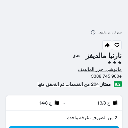
صور لـ نارنيا مالديفز
نارنيا مالديفز
فندق
3 نجوم
مافوشي، جزر المالديف
+960 745 3388
ممتاز
204 من التقييمات تم التحقق منها
8.2
خ 13/8
-
ج 14/8
2 من الضيوف، غرفة واحدة