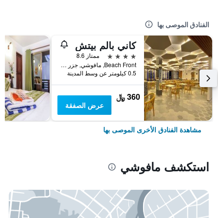
الفنادق الموصى بها
كاني بالم بيتش
4 نجوم
ممتاز 8.6
Beach Front, مافوشي, جزر المالديف
0.5 كيلومتر عن وسط المدينة
360 ﷼
عرض الصفقة
مشاهدة الفنادق الأخرى الموصى بها
استكشف مافوشي