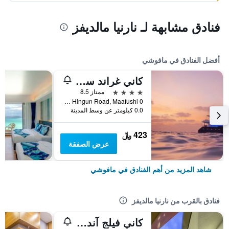
فنادق مشابهة لـ نارنيا مالديفز
أفضل الفنادق في مافوشي
كاني غراند سي فيو
4 نجوم
ممتاز 8.5
Aabaadhee Hingun Road, Maafushi 0, مافوشي, جزر المالديف
0.0 كيلومتر عن وسط المدينة
423 ﷼
عرض الصفقة
شاهد المزيد من أهم الفنادق في مافوشي
فنادق بالقرب من نارنيا مالديفز
كاني فيلج آند سبا