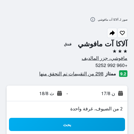
صور لـ آلاكا آت مافوشي
آلاكا آت مافوشي
فندق
3 نجوم
مافوشي، جزر المالديف
+960 992 5252
ممتاز
298 من التقييمات تم التحقق منها
9.2
ن 17/8
-
ث 18/8
2 من الضيوف، غرفة واحدة
بحث