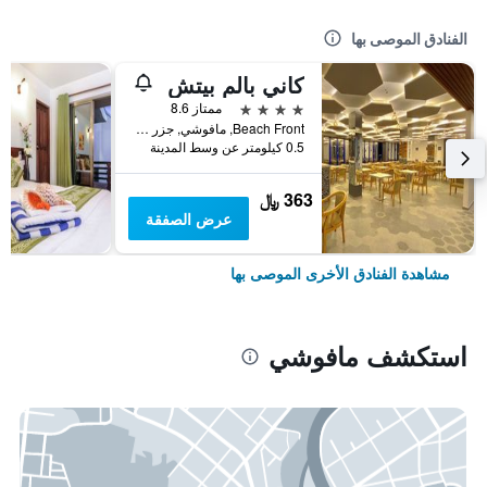
الفنادق الموصى بها
كاني بالم بيتش
4 نجوم
ممتاز 8.6
Beach Front, مافوشي, جزر المالديف
0.5 كيلومتر عن وسط المدينة
363 ﷼
عرض الصفقة
مشاهدة الفنادق الأخرى الموصى بها
استكشف مافوشي