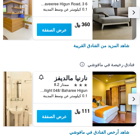
Haveeree Higun Road, 3 6, مافوشي, جزر المالديف
0.1 كيلومتر عن وسط المدينة
360 ﷼
عرض الصفقة
شاهد المزيد من الفنادق القريبة
فنادق رخيصة في مافوشي
نارنيا مالديفز
3 نجوم
ممتاز 8.2
Twilight 048/ Baharee Higun, مافوشي, جزر المالديف
0.1 كيلومتر عن وسط المدينة
111 ﷼
عرض الصفقة
شاهد أرخص الفنادق في مافوشي