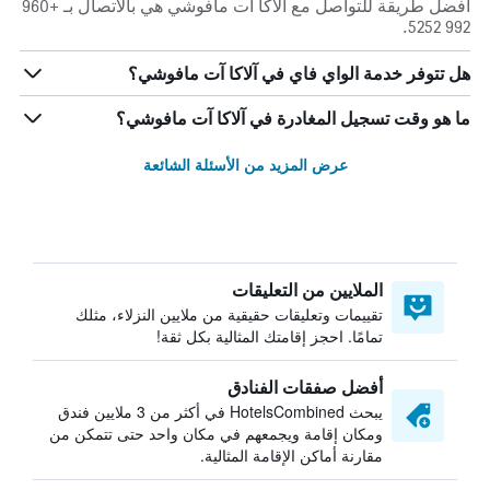
أفضل طريقة للتواصل مع آلاكا آت مافوشي هي بالاتصال بـ +960
992 5252.
هل تتوفر خدمة الواي فاي في آلاكا آت مافوشي؟
ما هو وقت تسجيل المغادرة في آلاكا آت مافوشي؟
عرض المزيد من الأسئلة الشائعة
الملايين من التعليقات
تقييمات وتعليقات حقيقية من ملايين النزلاء، مثلك
تمامًا. احجز إقامتك المثالية بكل ثقة!
أفضل صفقات الفنادق
يبحث HotelsCombined في أكثر من 3 ملايين فندق
ومكان إقامة ويجمعهم في مكان واحد حتى تتمكن من
مقارنة أماكن الإقامة المثالية.