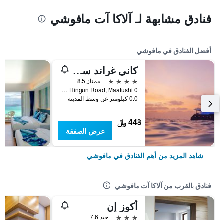
فنادق مشابهة لـ آلاكا آت مافوشي
أفضل الفنادق في مافوشي
كاني غراند سي فيو
4 نجوم
ممتاز 8.5
Aabaadhee Hingun Road, Maafushi 0, مافوشي, جزر المالديف
0.0 كيلومتر عن وسط المدينة
448 ﷼
عرض الصفقة
شاهد المزيد من أهم الفنادق في مافوشي
فنادق بالقرب من آلاكا آت مافوشي
أكوز إن
3 نجوم
جيد 7.6