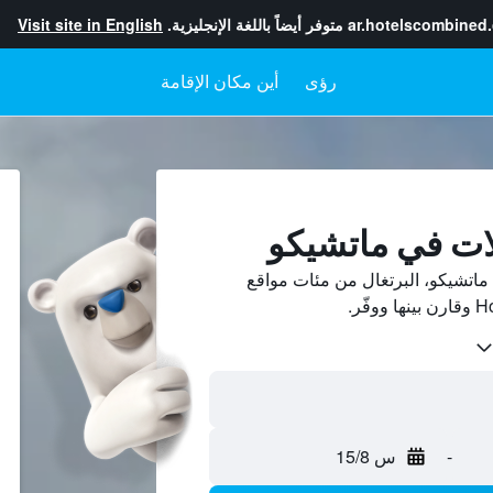
ar.hotelscombined
متوفر أيضاً باللغة الإنجليزية.
Visit site in English
رؤى
أين مكان الإقامة
ات في ماتشيكو
اتشيكو، البرتغال من مئات مواقع
-
س 15/8