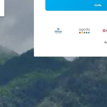
بحث
يد