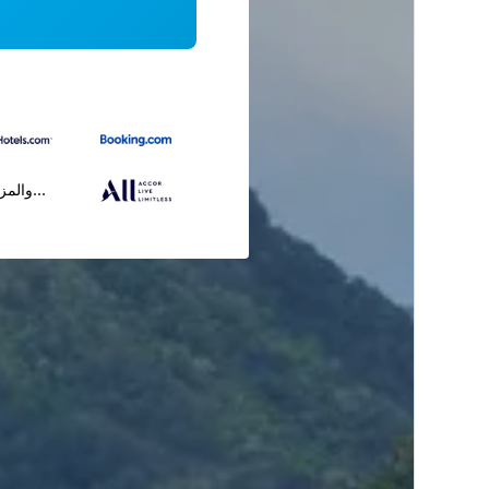
...والمز