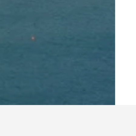
الصفحة الرئيسية
البرتغال
98,822
جزر مادي