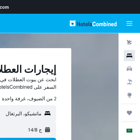
.com
رحلات طيران
فنادق
إيجارات العطل
سيارات
ابحث عن بيوت العطلات في م
حزم العروض
السفر على HotelsCombined وقارن بينها ووفّر.
استكشاف
2 من الضيوف، غرفة واحدة
رحلات
ج 14/8
العَرَبِيَّة