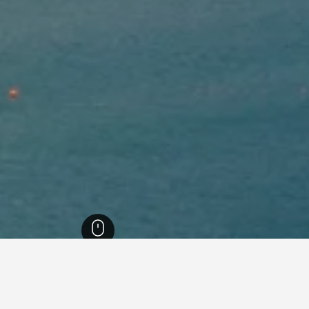
را
8,416
ماتشيكو
286
ماتشيكو
250