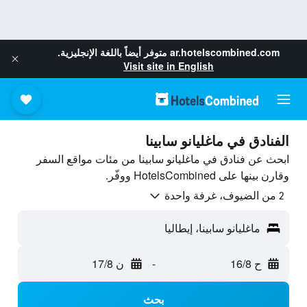
ar.hotelscombined.com
متوفر أيضاً باللغة الإنجليزية.
Visit site in English
الفنادق في ماغليانو سابينا
ابحث عن فنادق في ماغليانو سابينا من مئات مواقع السفر
وقارن بينها على HotelsCombined ووفّر.
2 من الضيوف، غرفة واحدة
ماغليانو سابينا، إيطاليا
ح 16/8
-
ن 17/8
بحث