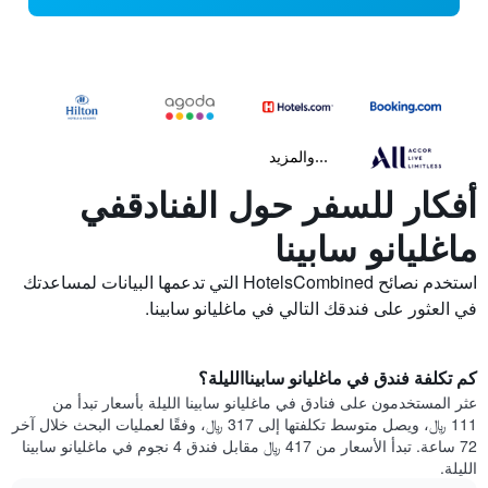
...والمزيد
أفكار للسفر حول الفنادقفي
ماغليانو سابينا
استخدم نصائح HotelsCombined التي تدعمها البيانات لمساعدتك
في العثور على فندقك التالي في ماغليانو سابينا.
كم تكلفة فندق في ماغليانو سابيناالليلة؟
عثر المستخدمون على فنادق في ماغليانو سابينا الليلة بأسعار تبدأ من
111 ﷼، ويصل متوسط تكلفتها إلى 317 ﷼، وفقًا لعمليات البحث خلال آخر
72 ساعة. تبدأ الأسعار من 417 ﷼ مقابل فندق 4 نجوم في ماغليانو سابينا
الليلة.