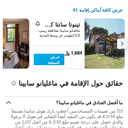
3
الليلة
أيام
الذي
عرض كافة أماكن إقامة 41
مع
عُثر
التصنيف
عليه
تينوتا سانتا كريستينا
حسب
خلال
النجوم
ماغليانو سابينا, مقاطعة رييتي, إيطاليا
آخر
يتضمن
0.3 كيلومتر عن وسط المدينة
3
المخطط
أيام
1
محور
1,684 ﷼
X
عرض
الذي
الصفقة
يعرض
فئات
الفنادق
حقائق حول الإقامة في ماغليانو سابينا
بالنجوم.
يتضمن
المخطط
1
ما أفضل الفنادق في ماغليانو سابينا؟
محور
Y
753 من تقييمات المستخدمين أعطت بارك هوتل سابينا تصنيفاً
الذي
يبلغ 8.0/10.قد يكون من المفيد أيضاً التفكير في هوتل لا برغولا
يعرض
والذي حصل على درجة تقييم تبلغ 8.2/10 من اصل 1,117 من
متوسط
تقييمات المستخدمين. قد يكون هوتل ريستورانتي ديلي أنجيلي