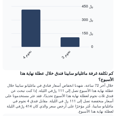
450 ﷼
Bar
Chart
graphic.
chart
300 ﷼
with
2
bars.
150 ﷼
يعرض
المخطط
0
التالي
ن
م
ن
م
متوسط
3
ج
و
4
ج
و
End
سعر
of
الغرفة
interactive
هذه
chart
كم تكلفة غرفة ماغليانو سابينا فندق خلال عطلة نهاية هذا
الليلة
الذي
الأسبوع؟
عُثر
خلال آخر 72 ساعة، شهدنا انخفاض أسعار فنادق في ماغليانو سابينا خلال
عليه
عطلة نهاية هذا الأسبوع تصل إلى 111 ﷼في الليلة. إذا كنت تبحث عن
خلال
فندق ثلاث نجوم لعطلة نهاية هذا الأسبوع تحديدًا، فقد عثر مستخدمونا على
آخر
أسعار منخفضة تصل إلى 111 ﷼ في الليلة. مقابل فندق 4 نجوم في
3
ماغليانو سابينا، عُثر مؤخرًا على أرخص سعر والذي كان 414 ﷼في الليلة
أيام
لعطلة نهاية هذا الأسبوع.
مع