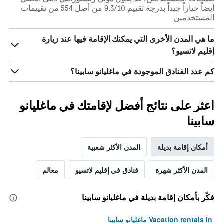
سعر
أيضاً خياراً جيداً بدرجة تقييم 9.3/10 من أصل 554 من تقييمات
غرفة
المستخدمين
في
عطلة
ما هي المدن الأخرى التي يمكنك الإقامة فيها عند زيارة
نهاية
إقليم لاتسيو؟
هذا
الأسبوع
كم عدد الفنادق الموجودة في ماغليانو سابينا؟
خلال
آخر
3
أيام
اعثر على نتائج أفضل لإقامتك في ماغليانو
سابينا
أمكان إقامة بديلة
المدن الأكثر شعبية
المدن الأكثر شهرة
فنادق في إقليم لاتسيو
معالم
فكّر بأمكان إقامة بديلة في ماغليانو سابينا
Vacation rentals in ماغليانو سابينا