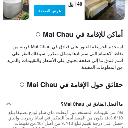
الأسبوع
149 ﷼
خلال
عرض الصفقة
آخر
3
أيام
أماكن للإقامة في Mai Chau
استخدم الخريطة للعثور على فنادق في Mai Chau قريبة من
نقاط الاهتمام التي سترتادها بشكل متكرر. سينقلك النقر على
اسم فندق ما إلى صفحة تحتوي على الأسعار والتقييمات والمزيد
من المعلومات المفيدة.
حقائق حول الإقامة في Mai Chau
ما أفضل الفنادق في Mai Chau؟
293 من تقييمات المستخدمين أعطت ماي شاو لودج تصنيفاً يبلغ
8.6/10.قد يكون من المفيد أيضاً التفكير في ايفانا ريتريت والذي
حصل على درجة تقييم تبلغ 9.7/10 من اصل 162 من تقييمات