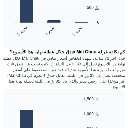
X
bars.
الذي
500 ﷼
يعرض
يعرض
أيام
المخطط
0
الأسبوع.
التالي
ن
م
ن
م
ن
م
يتضمن
متوسط
4
ج
و
3
ج
و
5
ج
و
المخطط
End
سعر
of
التالي
الغرفة
interactive
1
هذه
chart
محور
كم تكلفة غرفة Mai Chau فندق خلال عطلة نهاية هذا الأسبوع؟
الليلة
Y
الذي
خلال آخر 72 ساعة، شهدنا انخفاض أسعار فنادق في Mai Chau خلال عطلة
الذي
عُثر
نهاية هذا الأسبوع تصل إلى 33 ﷼في الليلة. إذا كنت تبحث عن فندق ثلاث
يعرض
عليه
نجوم لعطلة نهاية هذا الأسبوع تحديدًا، فقد عثر مستخدمونا على أسعار
متوسط
خلال
منخفضة تصل إلى 33 ﷼ في الليلة. مقابل فندق 4 نجوم في Mai Chau،
سعر
آخر
عُثر مؤخرًا على أرخص سعر والذي كان 92 ﷼في الليلة لعطلة نهاية هذا
غرفة
3
الأسبوع.
أيام
مع
1,500 ﷼
التصنيف
Bar
حسب
Chart
graphic.
chart
النجوم
1,000 ﷼
with
يتضمن
3
المخطط
bars.
1