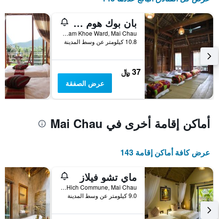
آخر
المخطط
3
1
بان بوك هوم ستاي - دار ضيافة
أيام
محور
No 7, Buoc Village, Xam Khoe Ward, Mai Chau, فيتنام
X
10.8 كيلومتر عن وسط المدينة
الذي
يعرض
فئات
37 ﷼
الفنادق
بالنجوم.
عرض الصفقة
يتضمن
المخطط
1
محور
أماكن إقامة أخرى في Mai Chau
Y
الذي
يعرض
عرض كافة أماكن إقامة 143
متوسط
سعر
غرفة
ماي تشو فيلاز
في
Cha Lang Village, Mai Hich Commune, Mai Chau, فيتنام
عطلة
9.0 كيلومتر عن وسط المدينة
نهاية
هذا