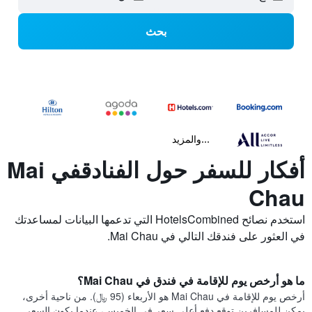
بحث
...والمزيد
أفكار للسفر حول الفنادقفي Mai
Chau
استخدم نصائح HotelsCombined التي تدعمها البيانات لمساعدتك
في العثور على فندقك التالي في Mai Chau.
ما هو أرخص يوم للإقامة في فندق في Mai Chau؟
أرخص يوم للإقامة في Mai Chau هو الأربعاء (95 ﷼). من ناحية أخرى،
يمكن للمسافرين توقع دفع أعلى سعر في الخميس، عندما يكون السعر