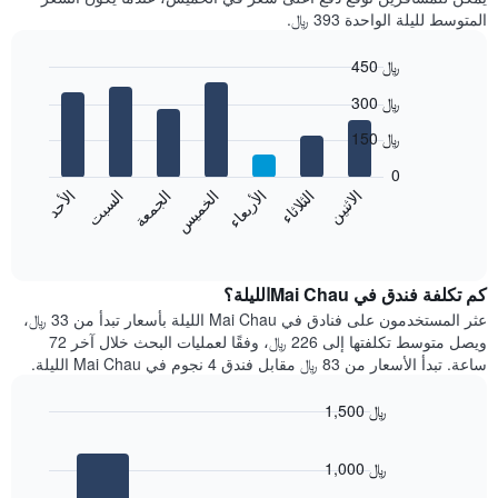
المتوسط لليلة الواحدة 393 ﷼.
450 ﷼
Bar
Chart
300 ﷼
graphic.
chart
with
150 ﷼
7
bars.
0
الاثنين
الثلاثاء
الأربعاء
الخميس
الجمعة
السبت
الأحد
يعرض
المخطط
End
of
التالي
interactive
متوسط
chart
سعر
كم تكلفة فندق في Mai Chauالليلة؟
غرفة
عثر المستخدمون على فنادق في Mai Chau الليلة بأسعار تبدأ من 33 ﷼،
كل
ويصل متوسط تكلفتها إلى 226 ﷼، وفقًا لعمليات البحث خلال آخر 72
يوم
ساعة. تبدأ الأسعار من 83 ﷼ مقابل فندق 4 نجوم في Mai Chau الليلة.
في
الأسبوع
1,500 ﷼
يتضمن
Bar
المخطط
Chart
graphic.
chart
1
1,000 ﷼
with
محور
3