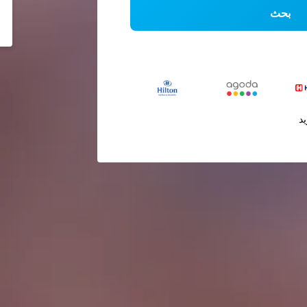
بحث
يد