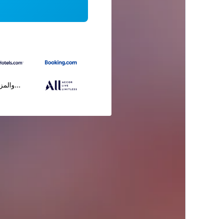
...والمز