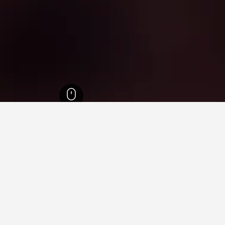
زوكا
3,517
ماكينوهارا
21
في ماكينوهارا