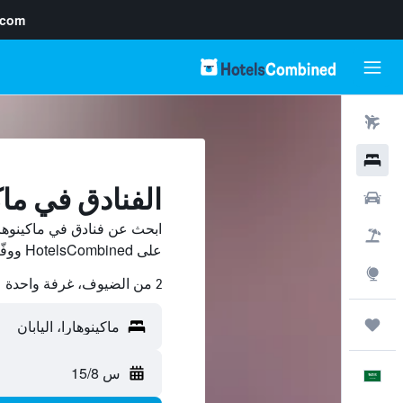
.com
رحلات طيران
فنادق
الفنادق في ماك
سيارات
ابحث عن فنادق في ماكينوهار
حزم العروض
على HotelsCombined ووفّر.
استكشاف
2 من الضيوف، غرفة واحدة
رحلات
س 15/8
العَرَبِيَّة