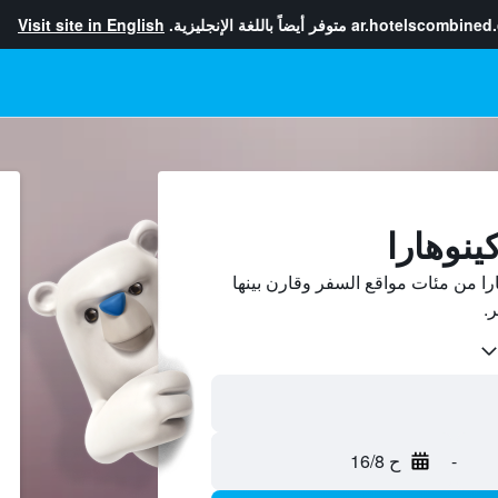
ar.hotelscombined
متوفر أيضاً باللغة الإنجليزية.
Visit site in English
ينوهارا
ا من مئات مواقع السفر وقارن بينها
-
ح 16/8