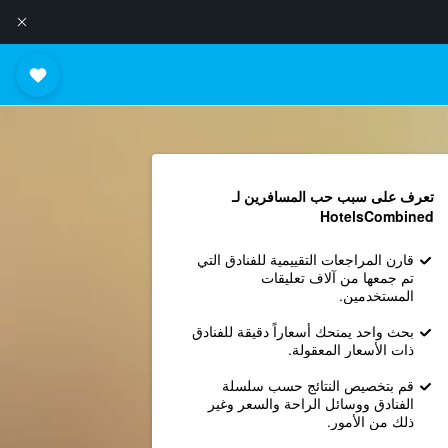
تعرف على سبب حب المسافرين لـ
HotelsCombined
قارن المراجعات التقييمية للفنادق التي
تم جمعها من آلاف تعليقات
المستخدمين.
بحث واحد يمنحك أسعاراً دقيقة للفنادق
ذات الأسعار المعقولة.
قم بتخصيص النتائج حسب سلسلة
الفنادق ووسائل الراحة والسعر وغير
ذلك من الأمور.