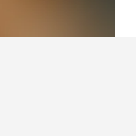
الصفحة الرئيسية
كندا
63,565
مقاطعة كيبك
حقائق حول الإقامة في tic
ما هي المدن الأخرى التي يمكنك الإقام
بالإضافة إلى Malartic، يختار المسافرون زيارة مونترال عند زيارة مقاطعة كيبك. يعد مونت ترمبلانت أيضاً خياراً رائجاً للزيارة.