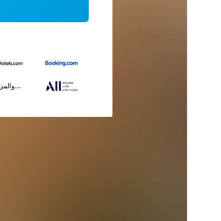
...والمز