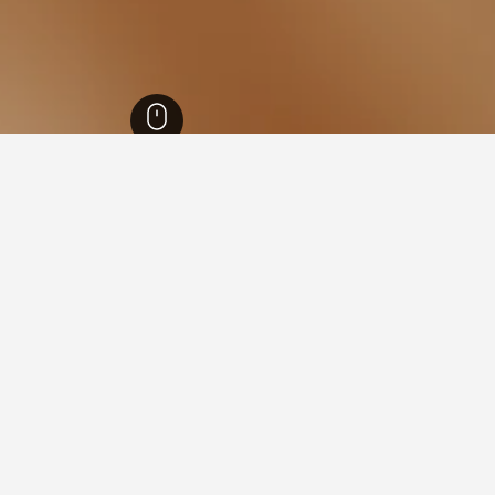
Malartic
12,789
Malar
ة فيها عند زيارة مقاطعة كيبك؟