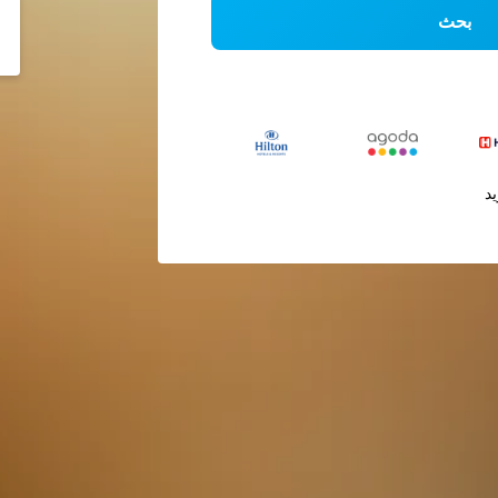
بحث
يد