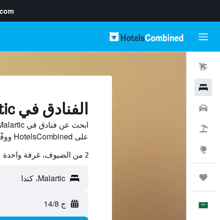
.com
رحلات طيران
فنادق
الفنادق في Malartic
سيارات
حزم العروض
على HotelsCombined ووفّر.
استكشاف
2 من الضيوف، غرفة واحدة
رحلات
ج 14/8
العَرَبِيَّة