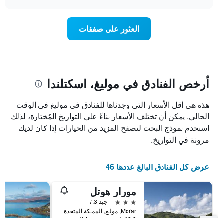
1
سعر
chart
محور
غرفة
Y
عند
العثور على صفقات
الذي
اقتراب
يعرض
تاريخ
متوسط
الإقامة
سعر
يتضمن
غرفة
المخطط
1
أرخص الفنادق في موليغ، اسكتلندا
محور
X
هذه هي أقل الأسعار التي وجدناها للفنادق في موليغ في الوقت
الذي
يعرض
الحالي. يمكن أن تختلف الأسعار بناءً على التواريخ المُختارة، لذلك
عدد
استخدم نموذج البحث لتصفح المزيد من الخيارات إذا كان لديك
الأيام
مرونة في التواريخ.
قبل
الإقامة
يتضمن
عرض كل الفنادق البالغ عددها 46
المخطط
التالي
مورار هوتل
1
محور
3 نجوم
جيد 7.3
Y
Morar, موليغ, المملكة المتحدة
الذي