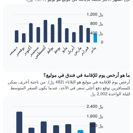
1,200 ﷼
Bar
Chart
800 ﷼
graphic.
chart
with
400 ﷼
12
bars.
0
فبراير
مايو
أغسطس
نوفمبر
يناير
أبريل
يوليو
أكتوبر
مارس
يونيو
سبتمبر
ديسمبر
يعرض
المخطط
End
of
التالي
interactive
متوسط
chart
سعر
ما هو أرخص يوم للإقامة في فندق في موليغ؟
غرفة
أرخص يوم للإقامة في موليغ هو الثلاثاء (482 ﷼). من ناحية أخرى، يمكن
كل
للمسافرين توقع دفع أعلى سعر في الأحد، عندما يكون السعر المتوسط
شهر
لليلة الواحدة 2,002 ﷼.
يتضمن
المخطط
2,400 ﷼
1
Bar
محور
Chart
1,600 ﷼
graphic.
chart
X
with
الذي
800 ﷼
7
يعرض
bars.