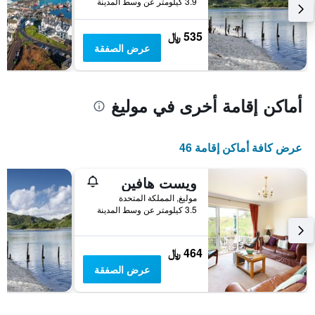
3.9 كيلومتر عن وسط المدينة
يعرض
متوسط
535 ﷼
سعر
عرض الصفقة
غرفة
أماكن إقامة أخرى في موليغ
عرض كافة أماكن إقامة 46
ويست هافين
موليغ, المملكة المتحدة
3.5 كيلومتر عن وسط المدينة
464 ﷼
عرض الصفقة