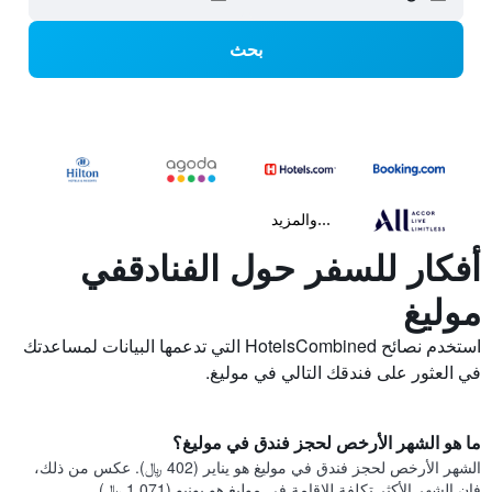
بحث
...والمزيد
أفكار للسفر حول الفنادقفي
موليغ
استخدم نصائح HotelsCombined التي تدعمها البيانات لمساعدتك
في العثور على فندقك التالي في موليغ.
ما هو الشهر الأرخص لحجز فندق في موليغ؟
الشهر الأرخص لحجز فندق في موليغ هو يناير (402 ﷼). عكس من ذلك،
فإن الشهر الأكثر تكلفة للإقامة في موليغ هو يونيو (1,071 ﷼).