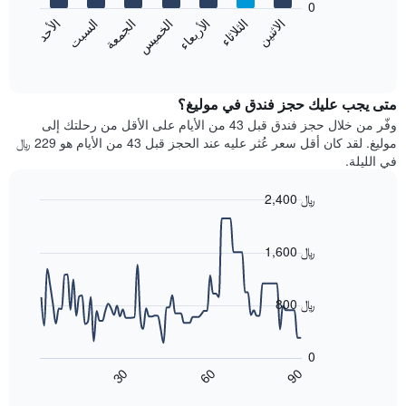
0
الشهور.
الاثنين
الخميس
الأحد
الأربعاء
السبت
الثلاثاء
الجمعة
يتضمن
يعرض
المخطط
المخطط
End
التالي
of
التالي
interactive
1
متوسط
chart
محور
سعر
متى يجب عليك حجز فندق في موليغ؟
Y
غرفة
وفّر من خلال حجز فندق قبل 43 من الأيام على الأقل من رحلتك إلى
الذي
كل
موليغ. لقد كان أقل سعر عُثر عليه عند الحجز قبل 43 من الأيام هو 229 ﷼
يعرض
يوم
في الليلة.
متوسط
في
سعر
الأسبوع
2,400 ﷼
غرفة
يتضمن
Line
المخطط
Chart
graphic.
chart
1
with
1,600 ﷼
محور
90
X
data
الذي
points.
800 ﷼
يعرض
أيام
يعرض
الأسبوع.
المخطط
0
يتضمن
التالي
60
90
30
المخطط
كيفية
End
of
التالي
تغير
interactive