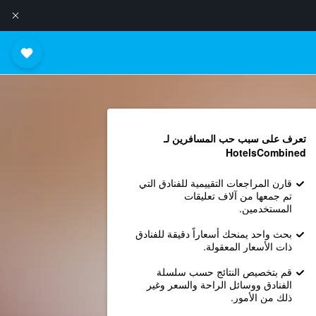
تعرف على سبب حب المسافرين لـ
HotelsCombined
قارن المراجعات التقييمية للفنادق التي
تم جمعها من آلاف تعليقات
المستخدمين.
بحث واحد يمنحك أسعاراً دقيقة للفنادق
ذات الأسعار المعقولة.
قم بتخصيص النتائج حسب سلسلة
الفنادق ووسائل الراحة والسعر وغير
ذلك من الأمور.