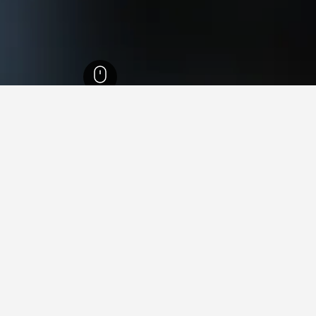
52,662
ماركيرولو
 في ماركيرولو
 فيها عند زيارة لومباردي؟
 زيارة ميلان عند زيارة لومباردي. يعد كومو أيضاً خياراً رائجاً للزيارة.