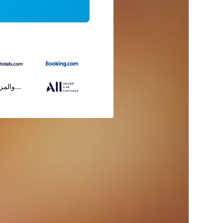
...والمز