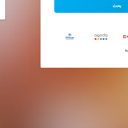
بحث
يد