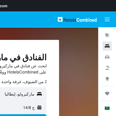
.com
رحلات طيران
فنادق
الفنادق في ما
سيارات
ابحث عن فنادق في ماركيرول
حزم العروض
على HotelsCombined ووفّر.
استكشاف
2 من الضيوف، غرفة واحدة
رحلات
ج 14/8
العَرَبِيَّة