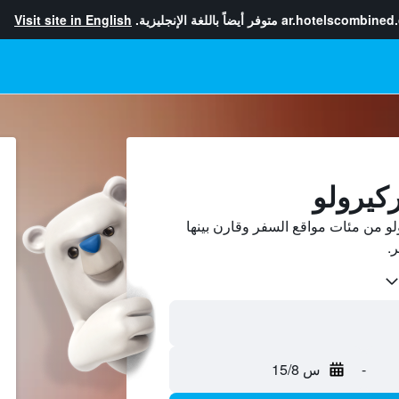
ar.hotelscombined
متوفر أيضاً باللغة الإنجليزية.
Visit site in English
ركيرولو
و من مئات مواقع السفر وقارن بينها
-
س 15/8