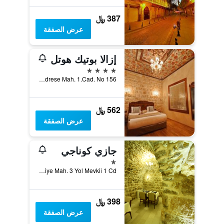
387 ﷼
عرض الصفقة
إزالا بوتيك هوتل
4 نجوم
Medrese Mah. 1.Cad. No 156, ماردين, تركيا
562 ﷼
عرض الصفقة
جازي كوناجي
نجمة واحدة
Sehidiye Mah. 3 Yol Mevkii 1 Cd., ماردين, تركيا
398 ﷼
عرض الصفقة