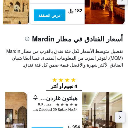
سعر
غرفة
182 ﷼
عرض الصفقة
أسعار الفنادق في مطار Mardin
تفصيل متوسط الأسعار لكل فئة فندق بالقرب من مطار Mardin
(MQM). لنوفر المزيد من المعلومات المفيدة، قمنا أيضًا بتبيان
الفنادق الأكثر شهرة والأفضل قيمة ضمن كل فئة فندق.
4 نجوم
4 نجوم أو أكثر
هيلتون غاردن ان ماردين
5 نجوم
ممتاز 8.0
Yenisehir Mahallesi Baris Caddesi 29 Sokak No:34, ماردين, تركيا
354 ﷼