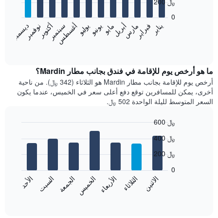
200 ﷼
12
bars.
0
فبراير
مايو
أغسطس
نوفمبر
يناير
أبريل
يوليو
أكتوبر
مارس
يونيو
سبتمبر
ديسمبر
يعرض
المخطط
End
of
التالي
interactive
متوسط
chart
سعر
ما هو أرخص يوم للإقامة في فندق بجانب مطار Mardin؟
غرفة
أرخص يوم للإقامة بجانب مطار Mardin هو الثلاثاء (342 ﷼). من ناحية
كل
أخرى، يمكن للمسافرين توقع دفع أعلى سعر في الخميس، عندما يكون
شهر
السعر المتوسط لليلة الواحدة 502 ﷼.
يتضمن
المخطط
600 ﷼
1
Bar
محور
Chart
400 ﷼
graphic.
chart
X
with
الذي
200 ﷼
7
يعرض
bars.
0
الشهور.
الاثنين
الثلاثاء
الأربعاء
الخميس
الجمعة
السبت
الأحد
يتضمن
يعرض
المخطط
المخطط
End
التالي
of
التالي
interactive
1
متوسط
chart
محور