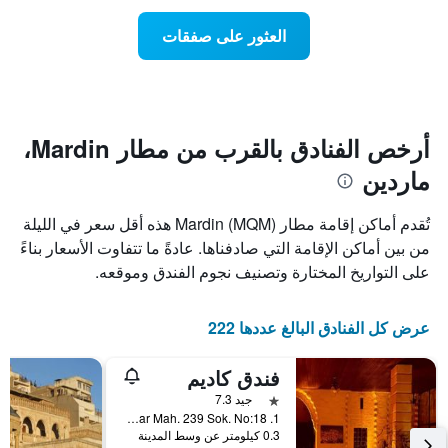
سعر
Y
غرفة
العثور على صفقات
الذي
كل
يعرض
يوم
متوسط
في
سعر
الأسبوع
غرفة
يتضمن
المخطط
أرخص الفنادق بالقرب من مطار Mardin،
1
ماردين
محور
X
الذي
تُقدم أماكن إقامة مطار Mardin (MQM) هذه أقل سعر في الليلة
يعرض
من بين أماكن الإقامة التي صادفناها. عادةً ما تتفاوت الأسعار بناءً
أيام
على التواريخ المختارة وتصنيف نجوم الفندق وموقعه.
الأسبوع.
يتضمن
المخطط
عرض كل الفنادق البالغ عددها 222
التالي
1
محور
فندق كاديم
Y
نجمة واحدة
جيد 7.3
الذي
1. Cad. Sar Mah. 239 Sok. No:18, ماردين, تركيا
يعرض
0.3 كيلومتر عن وسط المدينة
متوسط