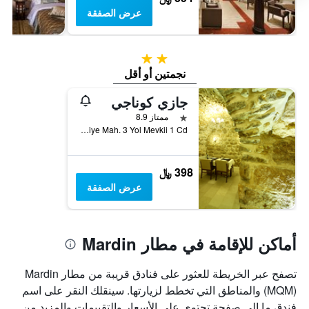
عرض الصفقة
2 نجمتين
نجمتين أو أقل
جازي كوناجي
نجمة واحدة
ممتاز 8.9
Sehidiye Mah. 3 Yol Mevkii 1 Cd., ماردين, تركيا
398 ﷼
عرض الصفقة
أماكن للإقامة في مطار Mardin
تصفح عبر الخريطة للعثور على فنادق قريبة من مطار Mardin
(MQM) والمناطق التي تخطط لزيارتها. سينقلك النقر على اسم
فندق ما إلى صفحة تحتوي على الأسعار والتقييمات والمزيد من