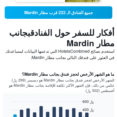
جميع الفنادق الـ 222 قرب مطار Mardin
أفكار للسفر حول الفنادقبجانب
مطار Mardin
استخدم نصائح HotelsCombined التي تدعمها البيانات لمساعدتك
في العثور على فندقك التالي بجانب مطار Mardin.
ما هو الشهر الأرخص لحجز فندق بجانب مطار Mardin؟
الشهر الأرخص لحجز فندق بجانب مطار Mardin هو ديسمبر (299 ﷼).
عكس من ذلك، فإن الشهر الأكثر تكلفة للإقامة بجانب مطار Mardin هو
أغسطس (502 ﷼).
600 ﷼
Bar
Chart
400 ﷼
graphic.
chart
with