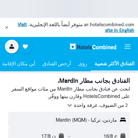
ar.hotelscombined.com
متوفر أيضاً باللغة الإنجليزية.
Visit
site in English
رؤى
أرخص الفنادق
أين مكان الإقامة
الفنادق بجانب مطار Mardin،
ابحث عن فنادق بجانب مطار Mardin من مئات مواقع السفر
على HotelsCombined وقارن بينها ووفّر.
2 من الضيوف، غرفة واحدة
ماردين، تركيا - Mardin (MQM)
ح 16/8
-
ن 17/8