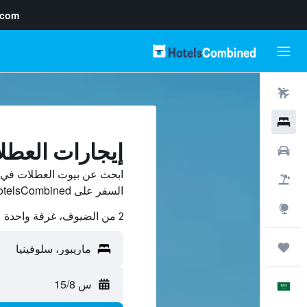
.com
رحلات طيران
فنادق
إيجارات العطل
سيارات
ابحث عن بيوت العطلات في م
حزم العروض
السفر على HotelsCombined وقارن بينها ووفّر.
استكشاف
2 من الضيوف، غرفة واحدة
رحلات
س 15/8
العَرَبِيَّة