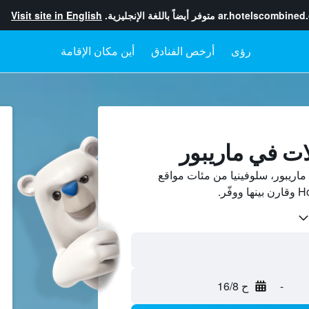
ar.hotelscombined
متوفر أيضاً باللغة الإنجليزية.
Visit site in English
رؤى
أرخص الفنادق
أين مكان الإقامة
ات في ماريبور
اريبور، سلوفينيا من مئات مواقع
-
ح 16/8