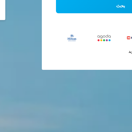
بحث
يد