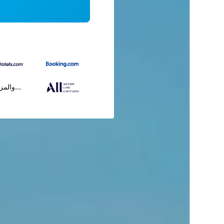
...والمز