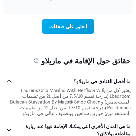
التالي
of
التالي
interactive
1
متوسط
chart
محور
سعر
Y
غرفة
العثور على صفقات
الذي
كل
يعرض
يوم
متوسط
في
سعر
الأسبوع
غرفة
يتضمن
المخطط
حقائق حول الإقامة في ماريلاو
1
محور
X
الذي
ما أفضل الفنادق في ماريلاو؟
يعرض
يعتبر كل من Laurens Crib Marilao With Netflix & Wifi,
أيام
1bedroom (بدرجة تقييم 7.5/10 من أصل 21 من تقييمات
الأسبوع.
المستخدمين) و Bulacan Staycation By Mags@ Smdc Cheer
يتضمن
Residences (بدرجة تقييم 9.3/10 من أصل 12 من تقييمات
المخطط
المستخدمين) خيارين شائعين وبتصنيف عالي في ماريلاو
التالي
1
ما هي المدن الأخرى التي يمكنك الإقامة فيها عند زيارة
محور
Y
مقاطعة بولاكان؟