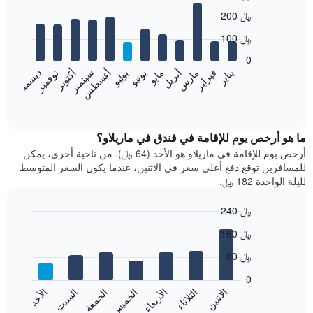
Bar
Chart
200 ﷼
graphic.
chart
with
100 ﷼
12
bars.
0
نوفمبر
فبراير
مايو
أغسطس
يناير
أبريل
يوليو
أكتوبر
مارس
يونيو
سبتمبر
ديسمبر
يعرض
المخطط
End
of
التالي
interactive
متوسط
chart
سعر
ما هو أرخص يوم للإقامة في فندق في ماريلاو؟
غرفة
أرخص يوم للإقامة في ماريلاو هو الأحد (64 ﷼). من ناحية أخرى، يمكن
كل
للمسافرين توقع دفع أعلى سعر في الاثنين، عندما يكون السعر المتوسط
شهر
لليلة الواحدة 182 ﷼.
يتضمن
المخطط
240 ﷼
1
Bar
محور
Chart
160 ﷼
graphic.
chart
X
with
الذي
80 ﷼
7
يعرض
bars.
0
الشهور.
الاثنين
الثلاثاء
الأربعاء
الخميس
الجمعة
السبت
الأحد
يتضمن
يعرض
المخطط
المخطط
End