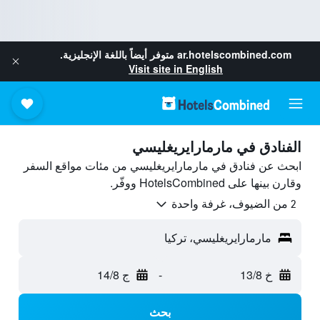
ar.hotelscombined.com
متوفر أيضاً باللغة الإنجليزية.
Visit site in English
الفنادق في مارمارايريغليسي
ابحث عن فنادق في مارمارايريغليسي من مئات مواقع السفر
وقارن بينها على HotelsCombined ووفّر.
2 من الضيوف، غرفة واحدة
مارمارايريغليسي، تركيا
خ 13/8
-
ج 14/8
بحث