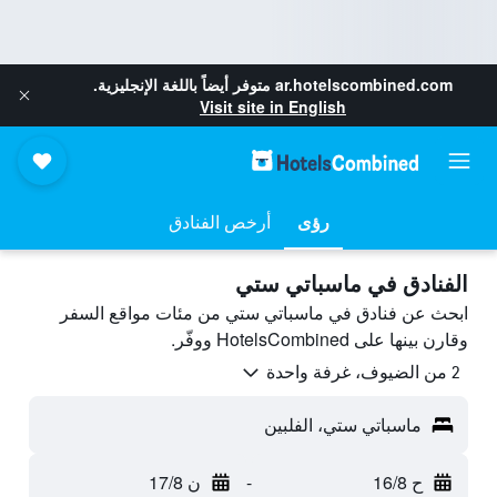
ar.hotelscombined.com
متوفر أيضاً باللغة الإنجليزية.
Visit site in English
رؤى
أرخص الفنادق
الفنادق في ماسباتي ستي
ابحث عن فنادق في ماسباتي ستي من مئات مواقع السفر
وقارن بينها على HotelsCombined ووفّر.
2 من الضيوف، غرفة واحدة
ماسباتي ستي، الفلبين
ح 16/8
-
ن 17/8