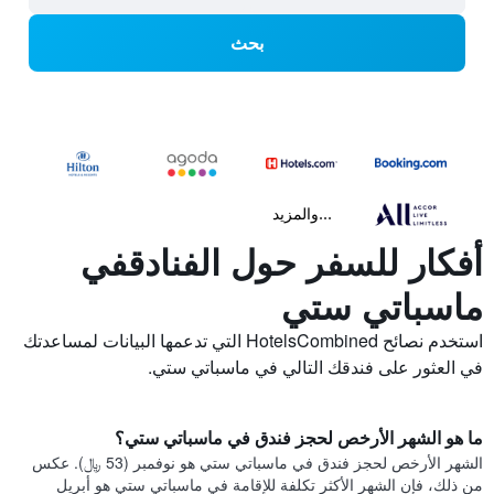
بحث
...والمزيد
أفكار للسفر حول الفنادقفي
ماسباتي ستي
استخدم نصائح HotelsCombined التي تدعمها البيانات لمساعدتك
في العثور على فندقك التالي في ماسباتي ستي.
ما هو الشهر الأرخص لحجز فندق في ماسباتي ستي؟
الشهر الأرخص لحجز فندق في ماسباتي ستي هو نوفمبر (53 ﷼). عكس
من ذلك، فإن الشهر الأكثر تكلفة للإقامة في ماسباتي ستي هو أبريل