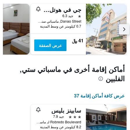
1
جي في هوتل ماسبايت
محور
Y
نجمة واحدة
جيد 6.3
الذي
Danao Street, ماسباتي ستي, الفلبين
يعرض
0.7 كيلومتر عن وسط المدينة
متوسط
سعر
41 ﷼
غرفة
عرض الصفقة
أماكن إقامة أخرى في ماسباتي ستي,
الفلبين
عرض كافة أماكن إقامة 37
سابينز بليس
3 نجوم
جيد 7.9
J Robredo Boulevard, ماسباتي ستي, الفلبين
8.2 كيلومتر عن وسط المدينة