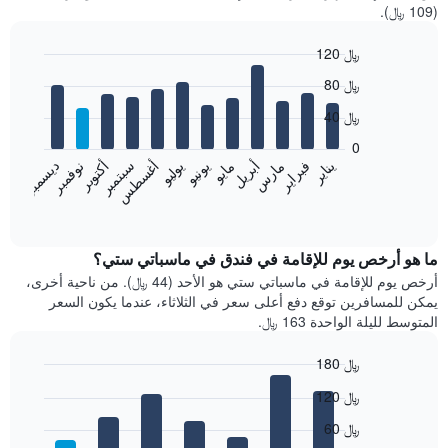
(109 ﷼).
120 ﷼
Bar
Chart
80 ﷼
graphic.
chart
with
40 ﷼
12
bars.
0
فبراير
مايو
أغسطس
نوفمبر
يناير
أبريل
يوليو
أكتوبر
مارس
يونيو
سبتمبر
ديسمبر
يعرض
المخطط
End
of
التالي
interactive
متوسط
chart
سعر
ما هو أرخص يوم للإقامة في فندق في ماسباتي ستي؟
غرفة
أرخص يوم للإقامة في ماسباتي ستي هو الأحد (44 ﷼). من ناحية أخرى،
كل
يمكن للمسافرين توقع دفع أعلى سعر في الثلاثاء، عندما يكون السعر
شهر
المتوسط لليلة الواحدة 163 ﷼.
يتضمن
المخطط
180 ﷼
1
Bar
محور
Chart
120 ﷼
graphic.
chart
X
with
الذي
60 ﷼
7
يعرض