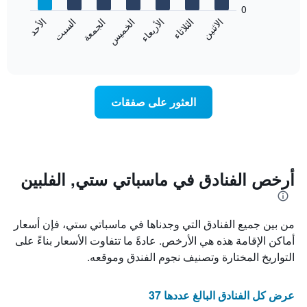
bars.
0
الشهور.
الاثنين
الثلاثاء
الأربعاء
الخميس
الجمعة
السبت
الأحد
يتضمن
يعرض
المخطط
المخطط
End
التالي
of
التالي
interactive
1
متوسط
chart
محور
سعر
Y
غرفة
العثور على صفقات
الذي
كل
يعرض
يوم
متوسط
في
سعر
الأسبوع
غرفة
يتضمن
المخطط
أرخص الفنادق في ماسباتي ستي, الفلبين
1
محور
X
من بين جميع الفنادق التي وجدناها في ماسباتي ستي، فإن أسعار
الذي
يعرض
أماكن الإقامة هذه هي الأرخص. عادةً ما تتفاوت الأسعار بناءً على
أيام
التواريخ المختارة وتصنيف نجوم الفندق وموقعه.
الأسبوع.
يتضمن
المخطط
عرض كل الفنادق البالغ عددها 37
التالي