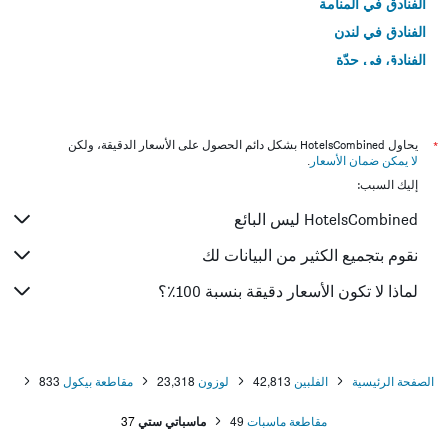
الفنادق في المنامة
الفنادق في لندن
الفنادق في جدّة
الفنادق في القاهرة
*
يحاول HotelsCombined بشكل دائم الحصول على الأسعار الدقيقة، ولكن
لا يمكن ضمان الأسعار
.
إليك السبب:
HotelsCombined ليس البائع
نقوم بتجميع الكثير من البيانات لك
لماذا لا تكون الأسعار دقيقة بنسبة 100٪؟
الصفحة الرئيسية
الفلبين
42,813
لوزون
23,318
مقاطعة بيكول
833
مقاطعة ماسبات
49
ماسباتي ستي
37