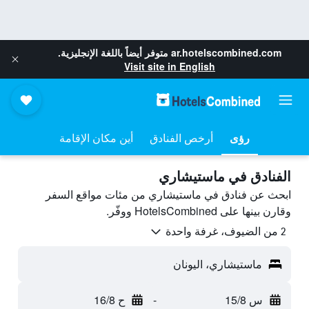
ar.hotelscombined.com
متوفر أيضاً باللغة الإنجليزية.
Visit site in English
رؤى
أرخص الفنادق
أين مكان الإقامة
الفنادق في ماستيشاري
ابحث عن فنادق في ماستيشاري من مئات مواقع السفر
وقارن بينها على HotelsCombined ووفّر.
2 من الضيوف، غرفة واحدة
ماستيشاري، اليونان
س 15/8
-
ح 16/8