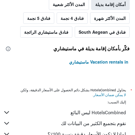
أمكان إقامة بديلة
المدن الأكثر شعبية
المدن الأكثر شهرة
فنادق 4 نجمة
فنادق 5 نجمة
فنادق في South Aegean
فنادق ماستيشاري الرائجة
فكّر بأمكان إقامة بديلة في ماستيشاري
Vacation rentals in ماستيشاري
*
يحاول HotelsCombined بشكل دائم الحصول على الأسعار الدقيقة، ولكن
لا يمكن ضمان الأسعار
.
إليك السبب:
HotelsCombined ليس البائع
نقوم بتجميع الكثير من البيانات لك
لماذا لا تكون الأسعار دقيقة بنسبة 100٪؟