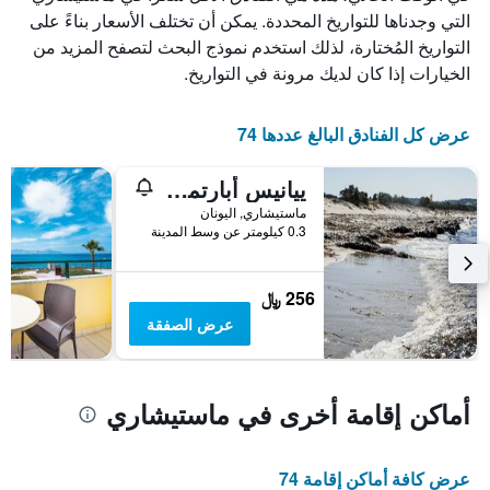
الذي
التي وجدناها للتواريخ المحددة. يمكن أن تختلف الأسعار بناءً على
يعرض
التواريخ المُختارة، لذلك استخدم نموذج البحث لتصفح المزيد من
أيام
الخيارات إذا كان لديك مرونة في التواريخ.
الأسبوع.
يتضمن
المخطط
عرض كل الفنادق البالغ عددها 74
التالي
1
ييانيس أبارتمنتس
محور
Y
ماستيشاري, اليونان
الذي
0.3 كيلومتر عن وسط المدينة
يعرض
متوسط
سعر
256 ﷼
غرفة
عرض الصفقة
أماكن إقامة أخرى في ماستيشاري
عرض كافة أماكن إقامة 74