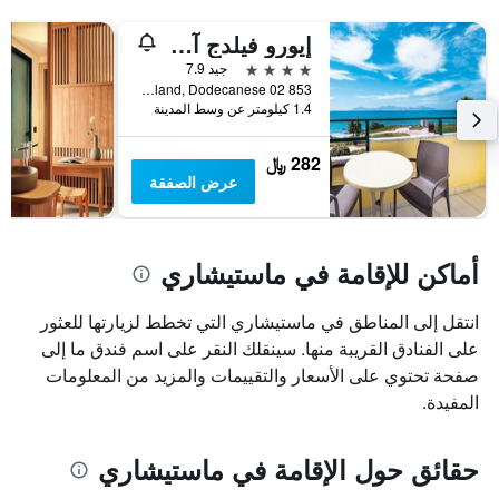
إيورو فيلدج آتشيلياس هوتل
4 نجوم
جيد 7.9
853 02 Mastichari, Kos Island, Dodecanese, ماستيشاري, اليونان
1.4 كيلومتر عن وسط المدينة
282 ﷼
عرض الصفقة
أماكن للإقامة في ماستيشاري
انتقل إلى المناطق في ماستيشاري التي تخطط لزيارتها للعثور
على الفنادق القريبة منها. سينقلك النقر على اسم فندق ما إلى
صفحة تحتوي على الأسعار والتقييمات والمزيد من المعلومات
المفيدة.
حقائق حول الإقامة في ماستيشاري