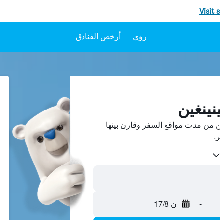
Visit 
رؤى
أرخص الفنادق
نينغين
 من مئات مواقع السفر وقارن بينها
-
ن 17/8