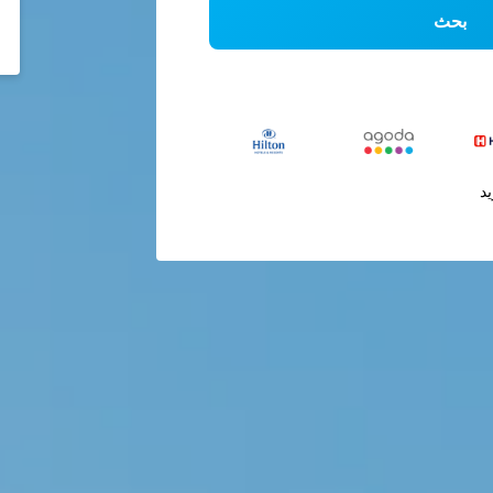
بحث
يد