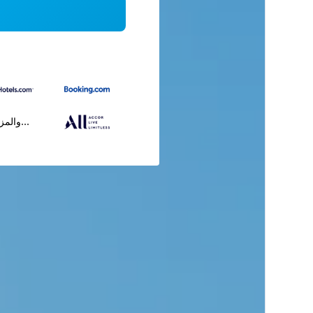
...والمز