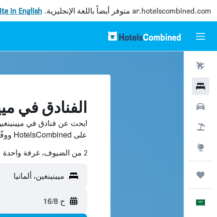
ar.hotelscombined.com
متوفر أيضاً باللغة الإنجليزية.
site in English
رحلات طيران
فنادق
الفنادق في ميي
سيارات
ابحث عن فنادق في ميينينغين
حزم العروض
على HotelsCombined ووفّر.
استكشاف
2 من الضيوف، غرفة واحدة
رحلات
ميينينغين، ألمانيا
ح 16/8
العَرَبِيَّة