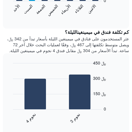
0
الشهور.
الاثنين
الثلاثاء
الأربعاء
الخميس
الجمعة
السبت
الأحد
يتضمن
يعرض
المخطط
المخطط
End
التالي
of
التالي
interactive
1
متوسط
chart
محور
سعر
كم تكلفة فندق في ميمينغينالليلة؟
Y
غرفة
عثر المستخدمون على فنادق في ميمينغين الليلة بأسعار تبدأ من 342 ﷼،
الذي
كل
ويصل متوسط تكلفتها إلى 467 ﷼، وفقًا لعمليات البحث خلال آخر 72
يعرض
يوم
ساعة. تبدأ الأسعار من 304 ﷼ مقابل فندق 4 نجوم في ميمينغين الليلة.
متوسط
في
سعر
الأسبوع
450 ﷼
غرفة
يتضمن
Bar
المخطط
Chart
graphic.
chart
1
300 ﷼
with
محور
2
X
bars.
الذي
150 ﷼
يعرض
يعرض
أيام
المخطط
0
الأسبوع.
التالي
ن
م
ن
م
يتضمن
متوسط
3
ج
و
4
ج
و
المخطط
End
سعر
of
التالي
الغرفة
interactive
1