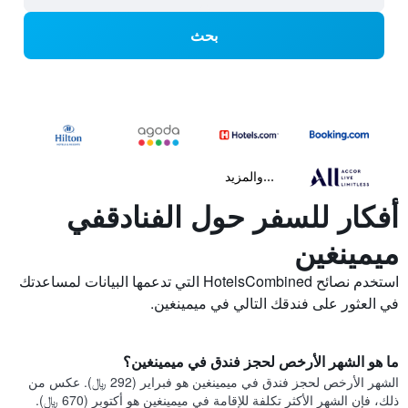
بحث
...والمزيد
أفكار للسفر حول الفنادقفي
ميمينغين
استخدم نصائح HotelsCombined التي تدعمها البيانات لمساعدتك
في العثور على فندقك التالي في ميمينغين.
ما هو الشهر الأرخص لحجز فندق في ميمينغين؟
الشهر الأرخص لحجز فندق في ميمينغين هو فبراير (292 ﷼). عكس من
ذلك، فإن الشهر الأكثر تكلفة للإقامة في ميمينغين هو أكتوبر (670 ﷼).