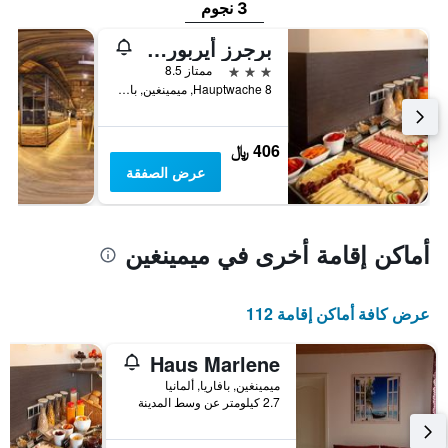
3 نجوم
برجرز أيربورت هوتل ميمنجين
3 نجوم
ممتاز 8.5
Hauptwache 8, ميمينغين, بافاريا, ألمانيا
406 ﷼
عرض الصفقة
أماكن إقامة أخرى في ميمينغين
عرض كافة أماكن إقامة 112
Haus Marlene
ميمينغين, بافاريا, ألمانيا
2.7 كيلومتر عن وسط المدينة