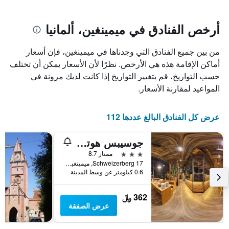
يتضمن
بالنجوم.
يتضمن
المخطط
1
المخطط
أرخص الفنادق في ميمينغين، ألمانيا
1
محور
X
محور
من بين جميع الفنادق التي وجدناها في ميمينغين، فإن أسعار
Y
الذي
الذي
يعرض
أماكن الإقامة هذه هي الأرخص. نظرًا لأن الأسعار يمكن أن تختلف
عدد
يعرض
حسب التواريخ، قم بتغيير التواريخ إذا كانت لديك مرونة في
الأيام
متوسط
المواعيد لمقارنة الأسعار.
قبل
سعر
غرفة
الإقامة
في
يتضمن
عرض كل الفنادق البالغ عددها 112
عطلة
المخطط
نهاية
التالي
جوسيبس هوتل أم شفايتسربرج
1
هذا
محور
الأسبوع
3 نجوم
ممتاز 8.7
Y
خلال
Schweizerberg 17, ميمينغين, بافاريا, ألمانيا
آخر
الذي
0.6 كيلومتر عن وسط المدينة
3
يعرض
أيام
متوسط
362 ﷼
سعر
عرض الصفقة
غرفة