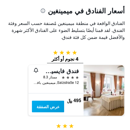
أسعار الفنادق في ميمينغين
الفنادق الواقعة في منطقة ميمينغين مُصنفة حسب السعر وفئة
الفندق. لقد قمنا أيضًا بتسليط الضوء على الفنادق الأكثر شهرة
والأفضل قيمة ضمن كل فئة فندق.
4 نجوم
4 نجوم أو أكثر
فندق فايسيس روس
4 نجوم
ممتاز 8.3
Salzstraße 12, ميمينغين, بافاريا, ألمانيا
495 ﷼
عرض الصفقة
3 نجوم