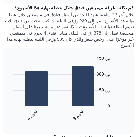
هذه
chart
محور
كم تكلفة غرفة ميمينغين فندق خلال عطلة نهاية هذا الأسبوع؟
الليلة
Y
الذي
خلال آخر 72 ساعة، شهدنا انخفاض أسعار فنادق في ميمينغين خلال عطلة
الذي
عُثر
نهاية هذا الأسبوع تصل إلى 289 ﷼في الليلة. إذا كنت تبحث عن فندق ثلاث
يعرض
عليه
نجوم لعطلة نهاية هذا الأسبوع تحديدًا، فقد عثر مستخدمونا على أسعار
متوسط
خلال
منخفضة تصل إلى 378 ﷼ في الليلة. مقابل فندق 4 نجوم في ميمينغين،
سعر
آخر
عُثر مؤخرًا على أرخص سعر والذي كان 339 ﷼في الليلة لعطلة نهاية هذا
غرفة
3
الأسبوع.
أيام
مع
450 ﷼
التصنيف
Bar
حسب
Chart
graphic.
chart
النجوم
300 ﷼
with
يتضمن
2
المخطط
bars.
1
150 ﷼
محور
يعرض
X
المخطط
0
التي
التالي
ن
م
ن
م
تعرض
متوسط
3
ج
و
4
ج
و
فئات
End
سعر
of
الفنادق
الغرفة
interactive
بالنجوم.
خلال
chart
يتضمن