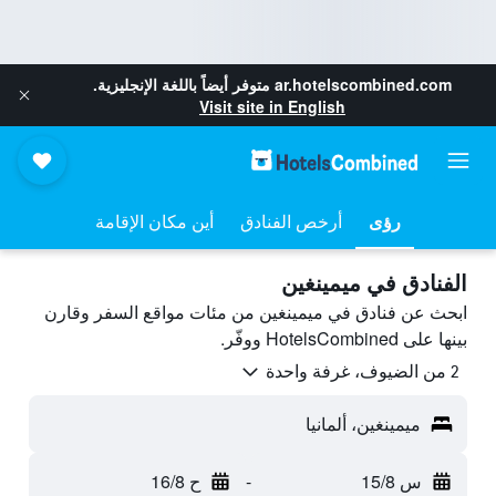
ar.hotelscombined.com
متوفر أيضاً باللغة الإنجليزية.
Visit site in English
رؤى
أرخص الفنادق
أين مكان الإقامة
الفنادق في ميمينغين
ابحث عن فنادق في ميمينغين من مئات مواقع السفر وقارن
بينها على HotelsCombined ووفّر.
2 من الضيوف، غرفة واحدة
ميمينغين، ألمانيا
س 15/8
-
ح 16/8