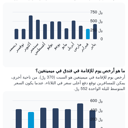
750 ﷼
Bar
Chart
500 ﷼
graphic.
chart
with
250 ﷼
12
bars.
0
فبراير
مايو
أغسطس
نوفمبر
يناير
أبريل
يوليو
أكتوبر
مارس
يونيو
سبتمبر
ديسمبر
يعرض
المخطط
End
of
التالي
interactive
متوسط
chart
سعر
ما هو أرخص يوم للإقامة في فندق في ميمينغين؟
غرفة
أرخص يوم للإقامة في ميمينغين هو السبت (370 ﷼). من ناحية أخرى،
كل
يمكن للمسافرين توقع دفع أعلى سعر في الثلاثاء، عندما يكون السعر
شهر
المتوسط لليلة الواحدة 552 ﷼.
يتضمن
المخطط
600 ﷼
1
Bar
محور
Chart
400 ﷼
graphic.
chart
X
with
الذي
200 ﷼
7
يعرض
bars.