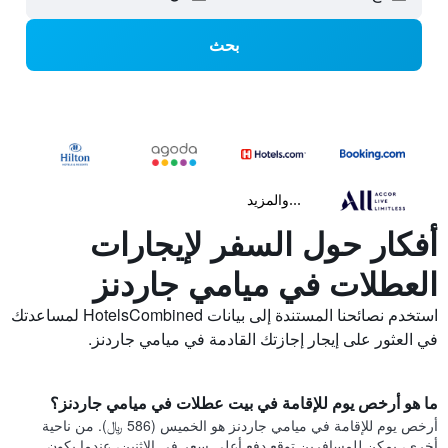
بحث
...والمزيد
أفكار حول السفر لإيجارات
العطلات في ميامي جاردنز
استخدم نصائحنا المستندة إلى بيانات HotelsCombined لمساعدتك
في العثور على إيجار إجازتك القادمة في ميامي جاردنز.
ما هو أرخص يوم للإقامة في بيت عطلات في ميامي جاردنز؟
أرخص يوم للإقامة في ميامي جاردنز هو الخميس (586 ﷼). من ناحية
أخرى، يمكن للمسافرين توقع دفع أعلى سعر في الاثنين، عندما يكون