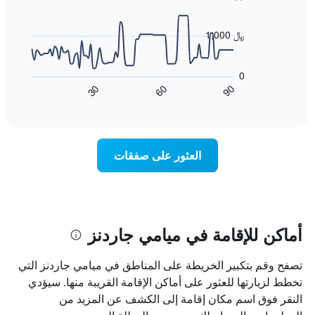
X
90
data
الذي
points.
يعرض
1,000 ﷼
أيام
يعرض
الأسبوع.
المخطط
يتضمن
0
التالي
المخطط
60
90
30
كيفية
End
التالي
of
تغير
1
interactive
سعر
chart
محور
غرفة
Y
عند
الذي
العثور على صفقات
اقتراب
يعرض
تاريخ
متوسط
الإقامة
سعر
يتضمن
غرفة
المخطط
1
أماكن للإقامة في ميامي جاردنز
محور
X
تصفح وقم بتكبير الخريطة على المناطق في ميامي جاردنز التي
الذي
يعرض
تخطط لزيارتها للعثور على أماكن الإقامة القريبة منها. سيؤدي
عدد
النقر فوق اسم مكان إقامة إلى الكشف عن المزيد من
الأيام