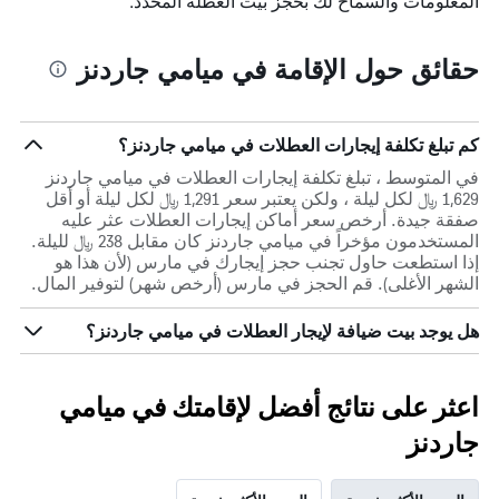
المعلومات والسماح لك بحجز بيت العطلة المحدد.
قبل
الإقامة
يتضمن
حقائق حول الإقامة في ميامي جاردنز
المخطط
التالي
1
محور
كم تبلغ تكلفة إيجارات العطلات في ميامي جاردنز؟
Y
الذي
في المتوسط ، تبلغ تكلفة إيجارات العطلات في ميامي جاردنز
يعرض
1,629 ﷼ لكل ليلة ، ولكن يعتبر سعر 1,291 ﷼ لكل ليلة أو أقل
متوسط
صفقة جيدة. أرخص سعر أماكن إيجارات العطلات عثر عليه
سعر
المستخدمون مؤخراً في ميامي جاردنز كان مقابل 238 ﷼ لليلة.
غرفة
إذا استطعت حاول تجنب حجز إيجارك في مارس (لأن هذا هو
الشهر الأغلى). قم الحجز في مارس (أرخص شهر) لتوفير المال.
هل يوجد بيت ضيافة لإيجار العطلات في ميامي جاردنز؟
اعثر على نتائج أفضل لإقامتك في ميامي
جاردنز