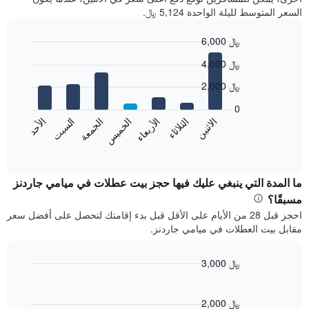
السعر المتوسط لليلة الواحدة 5,124 ﷼.
6,000 ﷼
Bar
Chart
4,000 ﷼
graphic.
chart
with
2,000 ﷼
7
bars.
0
الاثنين
الخميس
الأحد
الأربعاء
السبت
الثلاثاء
الجمعة
يعرض
المخطط
End
of
التالي
interactive
متوسط
chart
سعر
ما المدة التي ينبغي عليك فيها حجز بيت عطلات في ميامي جاردنز
غرفة
مسبقًا؟
كل
احجز قبل 28 من الأيام على الأقل قبل بدء إقامتك لتحصل على أفضل سعر
يوم
مقابل بيت العطلات في ميامي جاردنز.
في
الأسبوع
يتضمن
3,000 ﷼
المخطط
Line
Chart
1
graphic.
chart
محور
with
2,000 ﷼