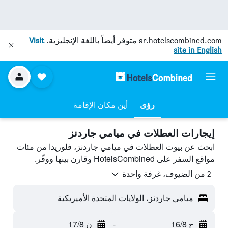
ar.hotelscombined.com
متوفر أيضاً باللغة الإنجليزية.
Visit
site in English
رؤى
أين مكان الإقامة
إيجارات العطلات في ميامي جاردنز
ابحث عن بيوت العطلات في ميامي جاردنز، فلوريدا من مئات
مواقع السفر على HotelsCombined وقارن بينها ووفّر.
2 من الضيوف، غرفة واحدة
ميامي جاردنز، الولايات المتحدة الأميريكية
ح 16/8
-
ن 17/8