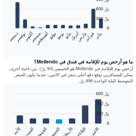
Bar
Chart
600 ﷼
graphic.
chart
with
300 ﷼
12
bars.
0
نوفمبر
فبراير
مايو
أغسطس
يناير
أبريل
يوليو
أكتوبر
مارس
يونيو
سبتمبر
ديسمبر
يعرض
المخطط
End
of
التالي
interactive
متوسط
chart
سعر
ما هو أرخص يوم للإقامة في فندق في Mollendo؟
غرفة
أرخص يوم للإقامة في Mollendo هو الخميس (93 ﷼). من ناحية أخرى،
كل
يمكن للمسافرين توقع دفع أعلى سعر في الاثنين، عندما يكون السعر
شهر
المتوسط لليلة الواحدة 496 ﷼.
يتضمن
المخطط
600 ﷼
1
Bar
محور
Chart
400 ﷼
graphic.
chart
X
with
الذي
200 ﷼
7
يعرض
bars.
0
الشهور.
الاثنين
الثلاثاء
الأربعاء
الخميس
الجمعة
السبت
الأحد
يتضمن
يعرض
المخطط