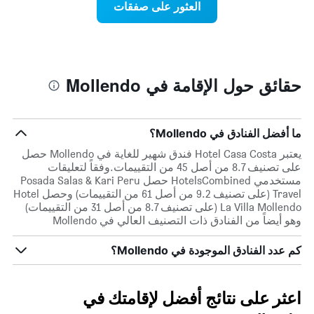
العثور على صفقات
الذي
اقتراب
يعرض
تاريخ
متوسط
الإقامة
سعر
يتضمن
غرفة
المخطط
1
حقائق حول الإقامة في Mollendo
محور
X
الذي
يعرض
ما أفضل الفنادق في Mollendo؟
عدد
يعتبر Hotel Casa Costa فندق شهير للغاية في Mollendo حصل
الأيام
على تصنيف 8.7 من أصل 45 من التقييمات.وفقاً لتعليقات
قبل
مستخدمي HotelsCombined حصل Posada Salas & Kari Peru
الإقامة
Travel (على تصنيف 9.2 من أصل 61 من التقييمات) وحصل Hotel
يتضمن
La Villa Mollendo (على تصنيف 8.7 من أصل 31 من التقييمات)
المخطط
وهو أيضاً من الفنادق ذات التصنيف العالي في Mollendo
التالي
1
كم عدد الفنادق الموجودة في Mollendo؟
محور
Y
الذي
يعرض
اعثر على نتائج أفضل لإقامتك في
متوسط