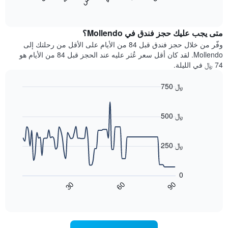
المخطط
End
التالي
of
التالي
interactive
1
متوسط
chart
محور
سعر
متى يجب عليك حجز فندق في Mollendo؟
Y
غرفة
وفّر من خلال حجز فندق قبل 84 من الأيام على الأقل من رحلتك إلى
الذي
كل
Mollendo. لقد كان أقل سعر عُثر عليه عند الحجز قبل 84 من الأيام هو
يعرض
يوم
74 ﷼ في الليلة.
متوسط
في
سعر
الأسبوع
750 ﷼
غرفة
يتضمن
Line
المخطط
Chart
graphic.
chart
1
with
500 ﷼
محور
90
X
data
الذي
points.
250 ﷼
يعرض
أيام
يعرض
الأسبوع.
المخطط
0
يتضمن
التالي
90
30
60
المخطط
كيفية
End
of
التالي
تغير
interactive
1
سعر
chart
محور
غرفة
Y
عند