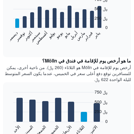
Bar
Chart
500 ﷼
graphic.
chart
with
250 ﷼
12
bars.
0
نوفمبر
فبراير
مايو
أغسطس
يناير
أبريل
يوليو
أكتوبر
مارس
يونيو
سبتمبر
ديسمبر
يعرض
المخطط
End
of
التالي
interactive
متوسط
chart
سعر
ما هو أرخص يوم للإقامة في فندق في Mölln؟
غرفة
أرخص يوم للإقامة في Mölln هو الثلاثاء (260 ﷼). من ناحية أخرى، يمكن
كل
للمسافرين توقع دفع أعلى سعر في الخميس، عندما يكون السعر المتوسط
شهر
لليلة الواحدة 622 ﷼.
يتضمن
المخطط
750 ﷼
1
Bar
محور
Chart
500 ﷼
graphic.
chart
X
with
الذي
250 ﷼
7
يعرض
bars.
0
الشهور.
الاثنين
الثلاثاء
الأربعاء
الخميس
الجمعة
السبت
الأحد
يتضمن
يعرض
المخطط