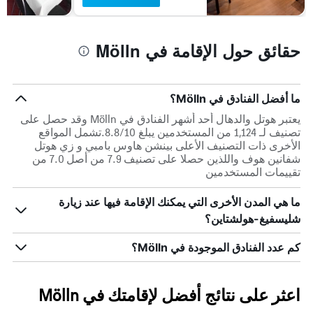
الذي
يعرض
متوسط
حقائق حول الإقامة في Mölln
سعر
غرفة
ما أفضل الفنادق في Mölln؟
يعتبر هوتل والدهال أحد أشهر الفنادق في Mölln وقد حصل على
تصنيف لـ 1,124 من المستخدمين يبلغ 8.8/10.تشمل المواقع
الأخرى ذات التصنيف الأعلى بينشن هاوس بامبي و زي هوتل
شفانين هوف واللذين حصلا على تصنيف 7.9 من أصل 7.0 من
تقييمات المستخدمين
ما هي المدن الأخرى التي يمكنك الإقامة فيها عند زيارة
شليسفيغ-هولشتاين؟
كم عدد الفنادق الموجودة في Mölln؟
اعثر على نتائج أفضل لإقامتك في Mölln