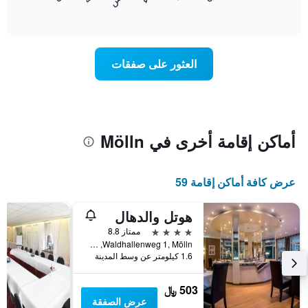
المخطط
End
التالي
of
التالي
interactive
1
متوسط
chart
محور
سعر
Y
غرفة
العثور على صفقات
الذي
كل
يعرض
يوم
متوسط
في
سعر
الأسبوع
غرفة
يتضمن
المخطط
أماكن إقامة أخرى في Mölln
1
محور
X
عرض كافة أماكن إقامة 59
الذي
يعرض
أيام
هوتل والدهال
الأسبوع.
4 نجوم
ممتاز 8.8
يتضمن
Waldhallenweg 1, Mölln, شليسفيغ-هولشتاين, ألمانيا
المخطط
1.6 كيلومتر عن وسط المدينة
التالي
1
503 ﷼
محور
عرض الصفقة
Y