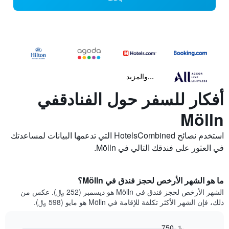
...والمزيد
أفكار للسفر حول الفنادقفي
Mölln
استخدم نصائح HotelsCombined التي تدعمها البيانات لمساعدتك
في العثور على فندقك التالي في Mölln.
ما هو الشهر الأرخص لحجز فندق في Mölln؟
الشهر الأرخص لحجز فندق في Mölln هو ديسمبر (252 ﷼). عكس من
ذلك، فإن الشهر الأكثر تكلفة للإقامة في Mölln هو مايو (598 ﷼).
750 ﷼