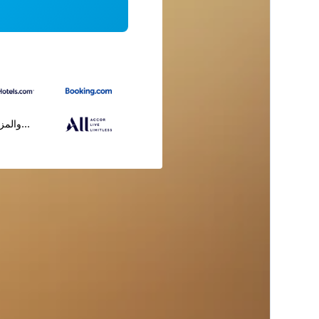
...والمز