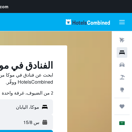
.com
رحلات طيران
فنادق
الفنادق في مو
سيارات
ابحث عن فنادق في موكا من 
حزم العروض
HotelsCombined ووفّر.
استكشاف
2 من الضيوف، غرفة واحدة
رحلات
س 15/8
العَرَبِيَّة