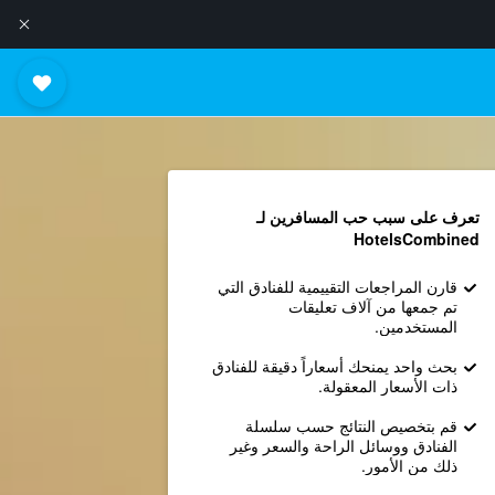
تعرف على سبب حب المسافرين لـ
HotelsCombined
قارن المراجعات التقييمية للفنادق التي
تم جمعها من آلاف تعليقات
المستخدمين.
بحث واحد يمنحك أسعاراً دقيقة للفنادق
ذات الأسعار المعقولة.
قم بتخصيص النتائج حسب سلسلة
الفنادق ووسائل الراحة والسعر وغير
ذلك من الأمور.