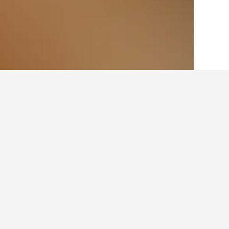
الصفحة الرئيسية
اليابان
95,498
موكا
16
أرخص الفنادق في مو
في الوقت الحالي، هذه هي الفنادق الأقل
الفندق وموقعه.
عرض كل الفنادق البالغ عددها 16