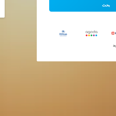
بحث
يد