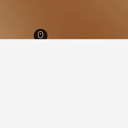
كا، اليابان
 سعرًا في موكا التي وجدناها للتواريخ المحددة. عادةً ما تتفاوت الأسعا