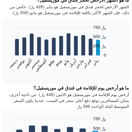
الشهر الأرخص لحجز فندق في موريسفيل هو يناير (428 ﷼). عكس من
ذلك، فإن الشهر الأكثر تكلفة للإقامة في موريسفيل هو مايو (606 ﷼).
750 ﷼
Bar
Chart
500 ﷼
graphic.
chart
with
250 ﷼
12
bars.
0
فبراير
مايو
أغسطس
نوفمبر
يناير
أبريل
يوليو
أكتوبر
مارس
يونيو
سبتمبر
ديسمبر
يعرض
المخطط
End
of
التالي
interactive
متوسط
chart
سعر
ما هو أرخص يوم للإقامة في فندق في موريسفيل؟
غرفة
أرخص يوم للإقامة في موريسفيل هو الاثنين (448 ﷼). من ناحية أخرى،
كل
يمكن للمسافرين توقع دفع أعلى سعر في السبت، عندما يكون السعر
شهر
المتوسط لليلة الواحدة 586 ﷼.
يتضمن
المخطط
750 ﷼
1
Bar
محور
Chart
500 ﷼
graphic.
chart
X