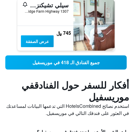
سيلي تشيكنز لودج بد آند بريكفاست
1307 Oak Ridge Farm Highway, موريسفيل, NC, الولايات المتحدة الأميريكية
745 ﷼
عرض الصفقة
جميع الفنادق الـ 418 في موريسفيل
أفكار للسفر حول الفنادقفي
موريسفيل
استخدم نصائح HotelsCombined التي تدعمها البيانات لمساعدتك
في العثور على فندقك التالي في موريسفيل.
ما هو الشهر الأرخص لحجز فندق في موريسفيل؟