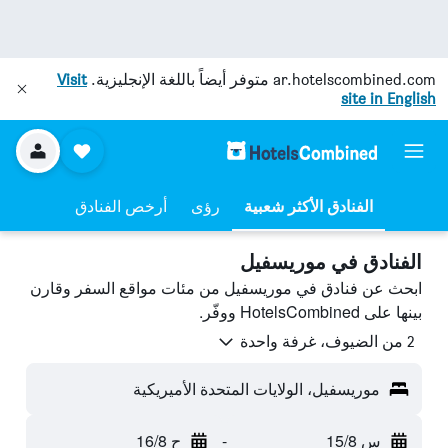
ar.hotelscombined.com
متوفر أيضاً باللغة الإنجليزية.
Visit
site in English
رؤى
أرخص الفنادق
الفنادق في موريسفيل
ابحث عن فنادق في موريسفيل من مئات مواقع السفر وقارن
بينها على HotelsCombined ووفّر.
2 من الضيوف، غرفة واحدة
موريسفيل، الولايات المتحدة الأميريكية
س 15/8
-
ح 16/8