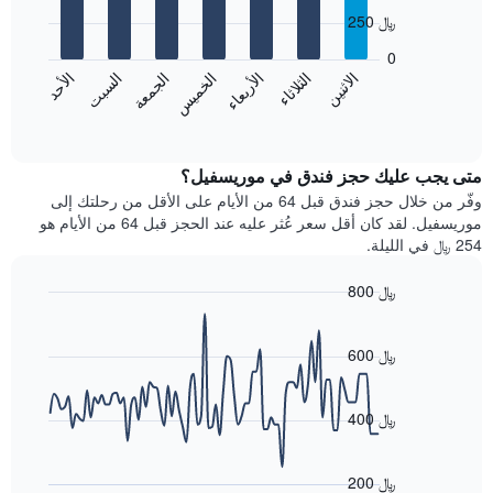
with
الذي
250 ﷼
7
يعرض
bars.
0
الشهور.
الاثنين
الثلاثاء
الأربعاء
الخميس
الجمعة
السبت
الأحد
يتضمن
يعرض
المخطط
المخطط
End
التالي
of
التالي
interactive
1
متوسط
chart
محور
سعر
متى يجب عليك حجز فندق في موريسفيل؟
Y
غرفة
وفّر من خلال حجز فندق قبل 64 من الأيام على الأقل من رحلتك إلى
الذي
كل
موريسفيل. لقد كان أقل سعر عُثر عليه عند الحجز قبل 64 من الأيام هو
يعرض
يوم
254 ﷼ في الليلة.
متوسط
في
سعر
الأسبوع
800 ﷼
غرفة
يتضمن
Line
المخطط
Chart
graphic.
chart
1
with
600 ﷼
محور
90
X
data
الذي
points.
400 ﷼
يعرض
أيام
يعرض
الأسبوع.
المخطط
200 ﷼
يتضمن
التالي