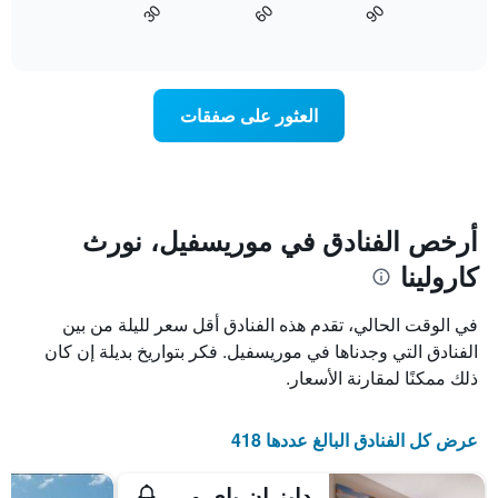
90
30
60
المخطط
كيفية
End
of
التالي
تغير
interactive
1
سعر
chart
محور
غرفة
Y
عند
العثور على صفقات
الذي
اقتراب
يعرض
تاريخ
متوسط
الإقامة
سعر
يتضمن
غرفة
المخطط
1
أرخص الفنادق في موريسفيل، نورث
محور
كارولينا
X
الذي
يعرض
في الوقت الحالي، تقدم هذه الفنادق أقل سعر لليلة من بين
عدد
الفنادق التي وجدناها في موريسفيل. فكر بتواريخ بديلة إن كان
الأيام
ذلك ممكنًا لمقارنة الأسعار.
قبل
الإقامة
يتضمن
عرض كل الفنادق البالغ عددها 418
المخطط
التالي
1
دايز إن باي ويندام موريسفيل ليك نورمان