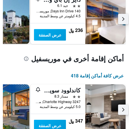
محور
2 نجمتين
جيد 6.1
Y
140 Days Inn Drive, موريسفيل, NC, الولايات المتحدة الأميريكية
الذي
4.5 كيلومتر عن وسط المدينة
يعرض
متوسط
سعر
236 ﷼
غرفة
عرض الصفقة
أماكن إقامة أخرى في موريسفيل
عرض كافة أماكن إقامة 418
كاندلوود سويتس مورسفيل/ليك نورمان ا رنركا بي آيتش جي
2 نجمتين
ممتاز 8.3
3247 Charlotte Highway, موريسفيل, NC, الولايات المتحدة الأميريكية
5.0 كيلومتر عن وسط المدينة
347 ﷼
عرض الصفقة