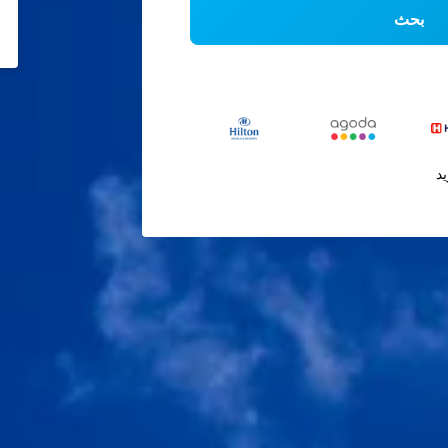
بحث
يد