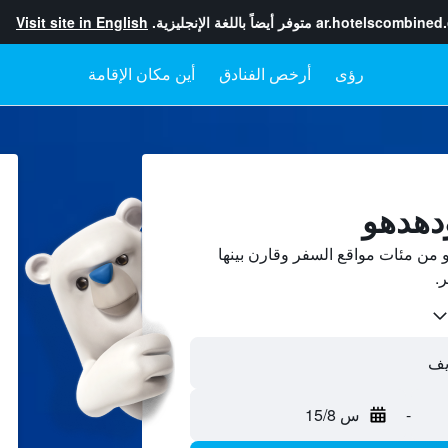
ar.hotelscombined
متوفر أيضاً باللغة الإنجليزية.
Visit site in English
رؤى
أرخص الفنادق
أين مكان الإقامة
دهدهو
من مئات مواقع السفر وقارن بينها
-
س 15/8