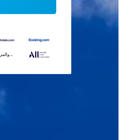
...والمز