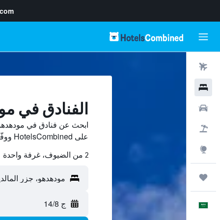
.com
رحلات طيران
فنادق
الفنادق في مو
سيارات
ابحث عن فنادق في مودهدهو 
حزم العروض
على HotelsCombined ووفّر.
استكشاف
2 من الضيوف، غرفة واحدة
رحلات
ج 14/8
العَرَبِيَّة