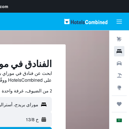
.com
رحلات طيران
فنادق
الفنادق في مو
سيارات
ابحث عن فنادق في موراي بر
حزم العروض
على HotelsCombined ووفّر.
استكشاف
2 من الضيوف، غرفة واحدة
رحلات
خ 13/8
العَرَبِيَّة