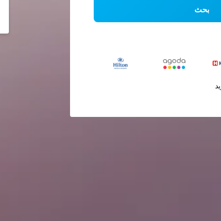
بحث
يد