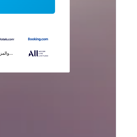
...والمز