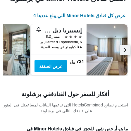
عرض كل فنادق Minor Hotels التي يبلغ عددها 4
إيسبيريا ديل مار
4 نجوم
ممتاز 8.2
Carrer d Espronceda, 6, برشلونة, أسبانيا
3.4 كيلومتر عن وسط المدينة
731 ﷼
عرض الصفقة
أفكار للسفر حول الفنادقفي برشلونة
استخدم نصائح HotelsCombined التي تدعمها البيانات لمساعدتك في العثور
على فندقك التالي في برشلونة.
ما هو أرخص شهر للحجز في فنادق Minor Hotels في