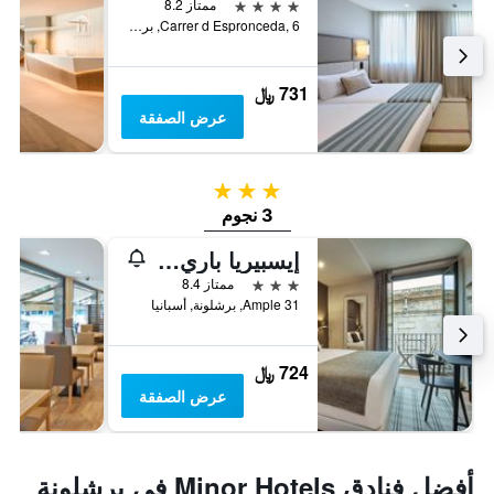
4 نجوم
ممتاز 8.2
Carrer d Espronceda, 6, برشلونة, أسبانيا
731 ﷼
عرض الصفقة
3 نجوم
3 نجوم
إيسبيريا باري جوتيك
3 نجوم
ممتاز 8.4
Ample 31, برشلونة, أسبانيا
724 ﷼
عرض الصفقة
أفضل فنادق Minor Hotels في برشلونة