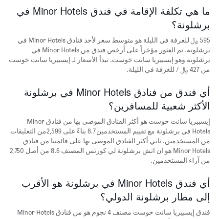
أيام
ما هي تكلفة الإقامة في فندق Minor Hotels في
الأسبوع.
برشلونة؟
يتضمن
المخطط
595 ﷼ للغرفة في الليلة هو متوسط سعر لأحد فنادق Minor Hotels في
التالي
1
برشلونة. تم العثور مؤخراً على أرخص فندق من Minor Hotels في
محور
برشلونة وهو إيسبيريا سانت خوست. تبدأ الأسعار لـ إيسبيريا سانت خوست
Y
من 427 ﷼ / للغرفة في الليلة.
الذي
يعرض
أي فندق من فنادق Minor Hotels في برشلونة
متوسط
الأكثر شعبية للمسافرين؟
سعر
غرفة
إيسبيريا سانت خوست هو أكثر الفنادق الموصى بها من فنادق Minor
Hotels في برشلونة مع تقييم المستخدمين 8.7 بناءً على 2,599من التعليقات
من المستخدمين. ثاني أكثر الفنادق الموصى بها على قائمتنا من فنادق
Minor Hotels هو ان اتش برشلونة لي كورتس المصنف 8.6 من أصل 2,750
من آراء المستخدمين.
أي فندق Minor Hotels في برشلونة هو الأقرب
إلى مطار برشلونة الدولي؟
فندق إيسبيريا سانت خوست مصنف 4 نجوم هو من فنادق Minor Hotels