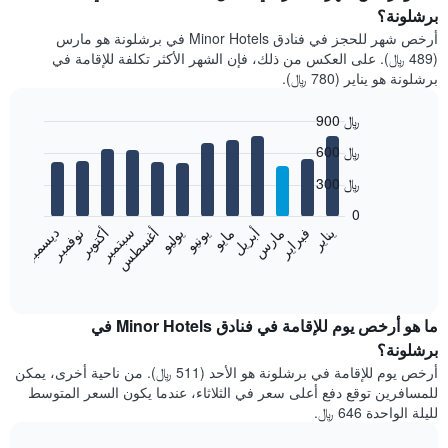
برشلونة؟
أرخص شهر للحجز في فنادق Minor Hotels في برشلونة هو مارس
(489 ﷼). على العكس من ذلك، فإن الشهر الأكثر تكلفة للإقامة في
برشلونة هو يناير (780 ﷼).
900 ﷼
Bar
Chart
600 ﷼
graphic.
chart
with
300 ﷼
12
bars.
0
فبراير
مايو
أغسطس
نوفمبر
يناير
أبريل
يوليو
أكتوبر
مارس
يونيو
سبتمبر
ديسمبر
يعرض
المخطط
End
of
التالي
interactive
متوسط
chart
سعر
ما هو أرخص يوم للإقامة في فنادق Minor Hotels في
غرفة
برشلونة؟
كل
أرخص يوم للإقامة في برشلونة هو الأحد (511 ﷼). من ناحية أخرى، يمكن
شهر
للمسافرين توقع دفع أعلى سعر في الثلاثاء، عندما يكون السعر المتوسط
يتضمن
لليلة الواحدة 646 ﷼.
المخطط
1