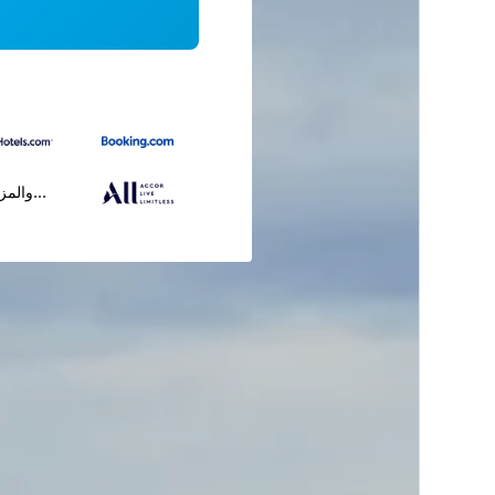
...والمز