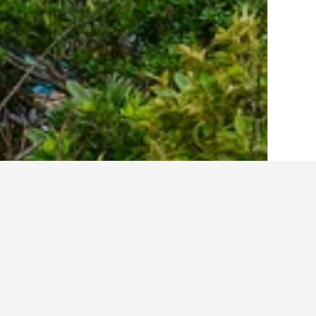
الصفحة الرئيسية
اليابان
95,496
محافظة واك
أماكن إقامة أخرى ف