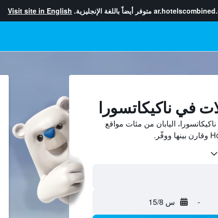
ar.hotelscombined
متوفر أيضاً باللغة الإنجليزية.
Visit site in English
ات في ناكيكاتسورا
كيكاتسورا، اليابان من مئات مواقع
-
س 15/8