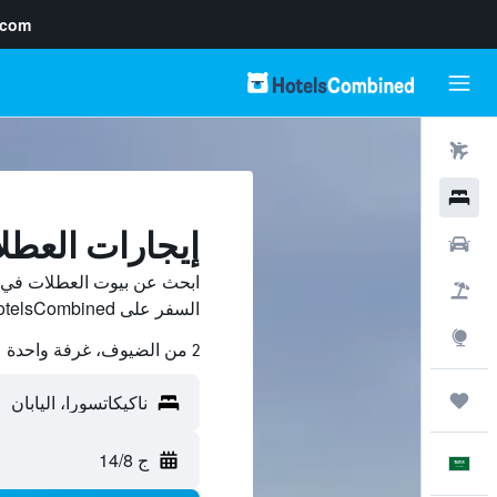
.com
رحلات طيران
فنادق
إيجارات العطل
سيارات
ابحث عن بيوت العطلات في نا
حزم العروض
السفر على HotelsCombined وقارن بينها ووفّر.
استكشاف
2 من الضيوف، غرفة واحدة
رحلات
ج 14/8
العَرَبِيَّة