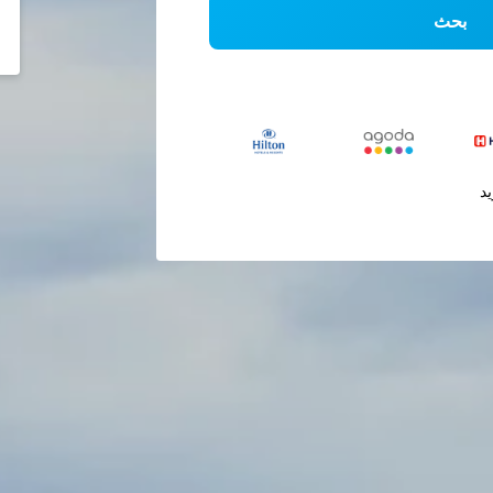
بحث
يد