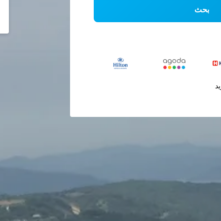
بحث
يد