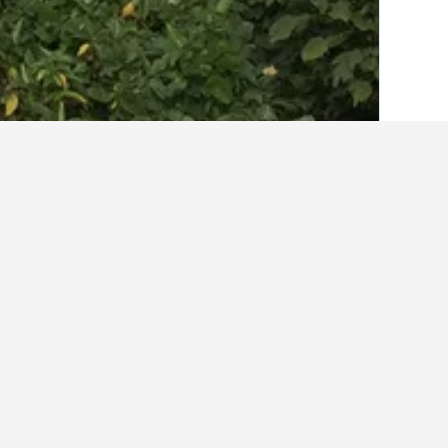
الصفحة الرئيسية
اليابان
95,490
محافظة كا
حقائق حول الإقامة في ima
كم عدد الفنادق الموجودة في Nagashima؟
في المجمل، هناك 13 فندقا يمكنك الاختيار من بينها في Nagashima، مقارنة بـ 1,486 فندقا في محافظة كاجوشيما.