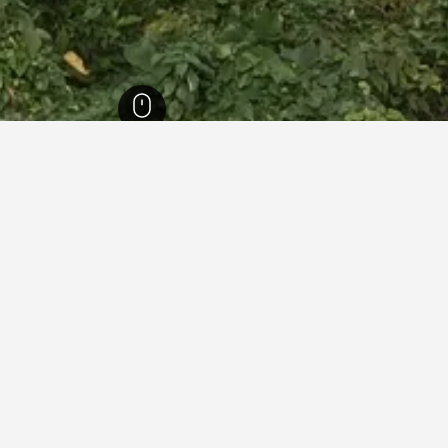
جوشيما
1,486
Nagashima
13
Nagash