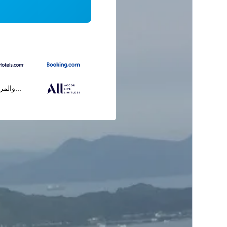
...والمز