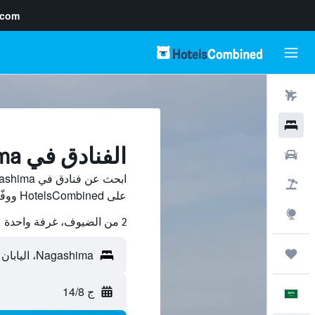
.com
رحلات طيران
فنادق
الفنادق في Nagashima
سيارات
حزم العروض
على HotelsCombined ووفّر.
استكشاف
2 من الضيوف، غرفة واحدة
رحلات
ج 14/8
العَرَبِيَّة