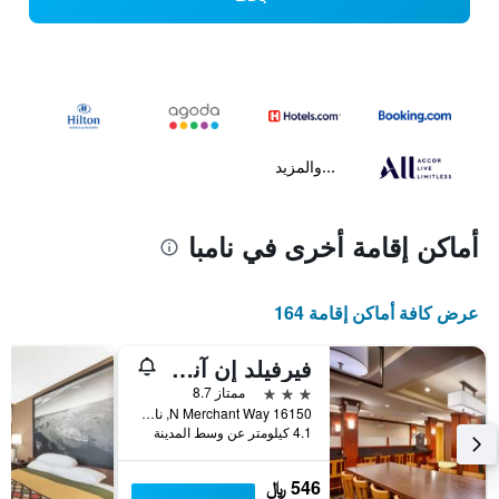
...والمزيد
أماكن إقامة أخرى في نامبا
عرض كافة أماكن إقامة 164
فيرفيلد إن آند سويتس باي ماريوت بويز ن..
3 نجوم
ممتاز 8.7
16150 N Merchant Way, نامبا, ID, الولايات المتحدة الأميريكية
4.1 كيلومتر عن وسط المدينة
546 ﷼