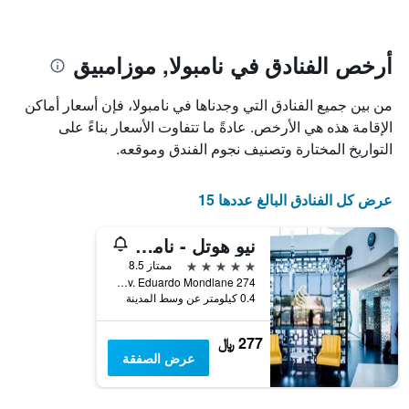
الذي
عُثر
عليه
خلال
أرخص الفنادق في نامبولا, موزامبيق
آخر
3
من بين جميع الفنادق التي وجدناها في نامبولا، فإن أسعار أماكن
أيام
الإقامة هذه هي الأرخص. عادةً ما تتفاوت الأسعار بناءً على
مع
التصنيف
التواريخ المختارة وتصنيف نجوم الفندق وموقعه.
حسب
النجوم
يتضمن
عرض كل الفنادق البالغ عددها 15
المخطط
1
نيو هوتل - نامبولا
محور
5 نجوم
ممتاز 8.5
X
Av. Eduardo Mondlane 274, نامبولا, موزامبيق
الذي
0.4 كيلومتر عن وسط المدينة
يعرض
فئات
الفنادق
277 ﷼
بالنجوم.
عرض الصفقة
يتضمن
المخطط
1