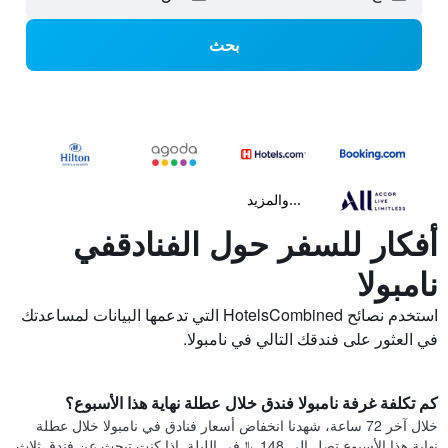
بحث
...والمزيد
أفكار للسفر حول الفنادقفي
نامبولا
استخدم نصائح HotelsCombined التي تدعمها البيانات لمساعدتك
في العثور على فندقك التالي في نامبولا.
كم تكلفة غرفة نامبولا فندق خلال عطلة نهاية هذا الأسبوع؟
خلال آخر 72 ساعة، شهدنا انخفاض أسعار فنادق في نامبولا خلال عطلة
نهاية هذا الأسبوع تصل إلى 148 ﷼في الليلة. إذا كنت تبحث عن فندق ثلاث