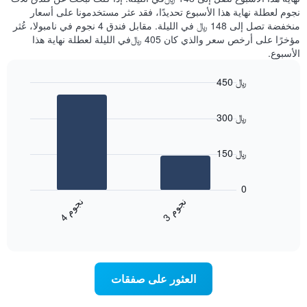
نجوم لعطلة نهاية هذا الأسبوع تحديدًا، فقد عثر مستخدمونا على أسعار
منخفضة تصل إلى 148 ﷼ في الليلة. مقابل فندق 4 نجوم في نامبولا، عُثر
مؤخرًا على أرخص سعر والذي كان 405 ﷼في الليلة لعطلة نهاية هذا
الأسبوع.
450 ﷼
Bar
Chart
graphic.
chart
300 ﷼
with
2
bars.
150 ﷼
يعرض
المخطط
0
التالي
ن
م
ن
م
متوسط
3
ج
و
4
ج
و
End
سعر
of
الغرفة
interactive
خلال
chart
عطلة
نهاية
العثور على صفقات
هذا
الأسبوع