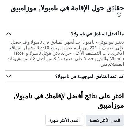
محور
حقائق حول الإقامة في نامبولا, موزامبيق
Y
الذي
يعرض
متوسط
سعر
ما أفضل الفنادق في نامبولا؟
غرفة
يعتبر نيو هوتل - نامبولا أحد أشهر الفنادق في نامبولا وقد حصل
في
على تصنيف لـ 294 من المستخدمين يبلغ 8.5/10.تشمل المواقع
عطلة
الأخرى ذات التصنيف الأعلى جراند بلازا هوتل نامبولا و Hotel
نهاية
Milenio واللذين حصلا على تصنيف 8.4 من أصل 7.8 من تقييمات
هذا
المستخدمين
الأسبوع
خلال
آخر
كم عدد الفنادق الموجودة في نامبولا؟
3
أيام
اعثر على نتائج أفضل لإقامتك في نامبولا,
موزامبيق
المدن الأكثر شعبية
المدن الأكثر شهرة