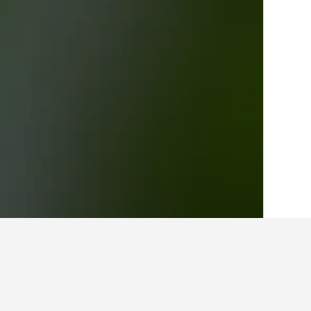
الصفحة الرئيسية
الصين
242,989
غوانغدونغ
أفكار للسفر حول الفنادق