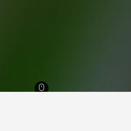
32,068
تشونغشان
1,288
Nanlang
في Nanlang