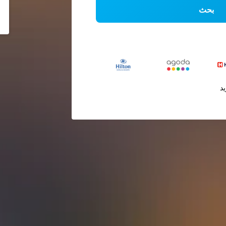
بحث
يد