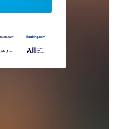
...والمز