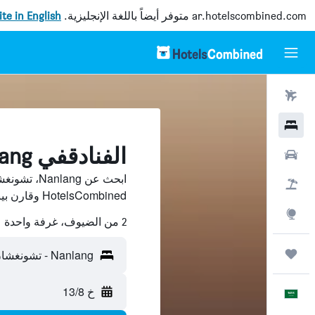
ar.hotelscombined.com
متوفر أيضاً باللغة الإنجليزية.
site in English
رحلات طيران
فنادق
الفنادقفي Nanlang, تشونغشان
سيارات
ابحث عن ng
حزم العروض
HotelsCombined وقارن بينها ووفّر.
استكشاف
2 من الضيوف، غرفة واحدة
رحلات
Nanlang - تشونغشان، غوانغدونغ، الصين
خ 13/8
العَرَبِيَّة