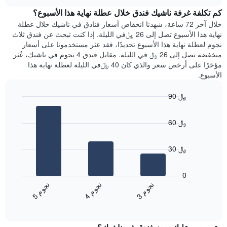
هذه
chart
محور
كم تكلفة غرفة ناشيك فندق خلال عطلة نهاية هذا الأسبوع؟
الليلة
Y
الذي
خلال آخر 72 ساعة، شهدنا انخفاض أسعار فنادق في ناشيك خلال عطلة
الذي
عُثر
نهاية هذا الأسبوع تصل إلى 26 ﷼في الليلة. إذا كنت تبحث عن فندق ثلاث
يعرض
عليه
نجوم لعطلة نهاية هذا الأسبوع تحديدًا، فقد عثر مستخدمونا على أسعار
متوسط
خلال
منخفضة تصل إلى 26 ﷼ في الليلة. مقابل فندق 4 نجوم في ناشيك، عُثر
سعر
آخر
مؤخرًا على أرخص سعر والذي كان 40 ﷼في الليلة لعطلة نهاية هذا
غرفة
3
الأسبوع.
أيام
مع
90 ﷼
التصنيف
Bar
حسب
Chart
graphic.
chart
النجوم
60 ﷼
with
يتضمن
3
المخطط
bars.
1
30 ﷼
محور
يعرض
X
المخطط
0
التي
التالي
ن
م
ن
م
ن
م
تعرض
متوسط
3
ج
و
4
ج
و
5
ج
و
فئات
End
سعر
of
الفنادق
الغرفة
interactive
بالنجوم.
خلال
chart
يتضمن