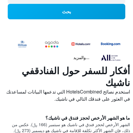
بحث
...والمزيد
أفكار للسفر حول الفنادقفي
ناشيك
استخدم نصائح HotelsCombined التي تدعمها البيانات لمساعدتك
في العثور على فندقك التالي في ناشيك.
ما هو الشهر الأرخص لحجز فندق في ناشيك؟
الشهر الأرخص لحجز فندق في ناشيك هو سبتمبر (166 ﷼). عكس من
ذلك، فإن الشهر الأكثر تكلفة للإقامة في ناشيك هو ديسمبر (273 ﷼).