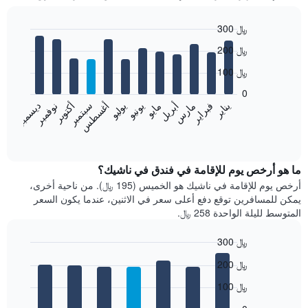
300 ﷼
Bar
Chart
200 ﷼
graphic.
chart
with
100 ﷼
12
bars.
0
فبراير
مايو
أغسطس
نوفمبر
يناير
أبريل
يوليو
أكتوبر
مارس
يونيو
سبتمبر
ديسمبر
يعرض
المخطط
End
of
التالي
interactive
متوسط
chart
سعر
ما هو أرخص يوم للإقامة في فندق في ناشيك؟
غرفة
أرخص يوم للإقامة في ناشيك هو الخميس (195 ﷼). من ناحية أخرى،
كل
يمكن للمسافرين توقع دفع أعلى سعر في الاثنين، عندما يكون السعر
شهر
المتوسط لليلة الواحدة 258 ﷼.
يتضمن
المخطط
300 ﷼
1
Bar
محور
Chart
200 ﷼
graphic.
chart
X
with
الذي
100 ﷼
7
يعرض
bars.