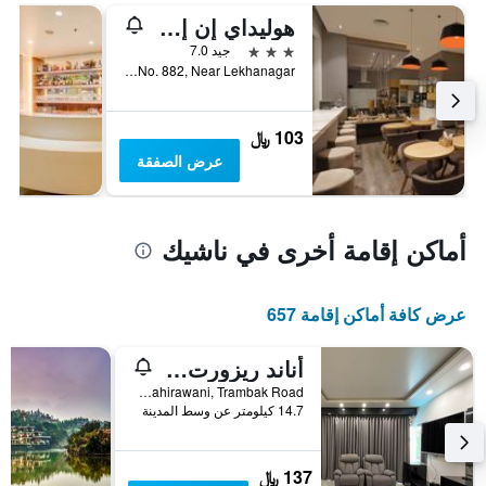
هوليداي إن إكسبرس ناشيك إنديرا ناجار باي آيتش جي
3 نجوم
جيد 7.0
Survey No. 882, Near Lekhanagar, ناشيك, الهند
103 ﷼
عرض الصفقة
أماكن إقامة أخرى في ناشيك
عرض كافة أماكن إقامة 657
أناند ريزورت - إيه لاكشري ريزورت ناشيك
At Post Mahirawani, Trambak Road, ناشيك, الهند
14.7 كيلومتر عن وسط المدينة
137 ﷼