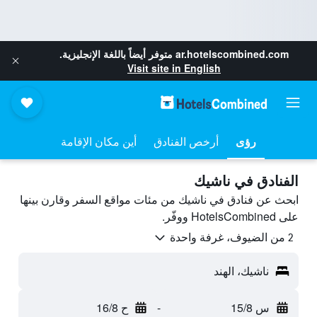
ar.hotelscombined.com
متوفر أيضاً باللغة الإنجليزية.
Visit site in English
رؤى
أرخص الفنادق
أين مكان الإقامة
الفنادق في ناشيك
ابحث عن فنادق في ناشيك من مئات مواقع السفر وقارن بينها
على HotelsCombined ووفّر.
2 من الضيوف، غرفة واحدة
ناشيك، الهند
س 15/8
-
ح 16/8