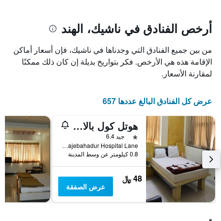
يتضمن
بالنجوم.
يتضمن
المخطط
1
المخطط
أرخص الفنادق في ناشيك، الهند
1
محور
X
محور
من بين جميع الفنادق التي وجدناها في ناشيك، فإن أسعار أماكن
Y
الذي
الذي
يعرض
الإقامة هذه هي الأرخص. فكر بتواريخ بديلة إن كان ذلك ممكنًا
عدد
يعرض
لمقارنة الأسعار.
الأيام
متوسط
قبل
سعر
غرفة
الإقامة
عرض كل الفنادق البالغ عددها 657
في
يتضمن
عطلة
المخطط
هوتل كول بالاس
نهاية
التالي
1
هذا
نجمة واحدة
جيد 6.4
محور
الأسبوع
Rajebahadur Hospital Lane, ناشيك, الهند
Y
خلال
0.8 كيلومتر عن وسط المدينة
آخر
الذي
3
يعرض
48 ﷼
أيام
متوسط
عرض الصفقة
سعر
غرفة