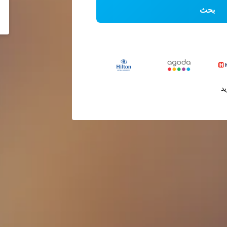
بحث
يد