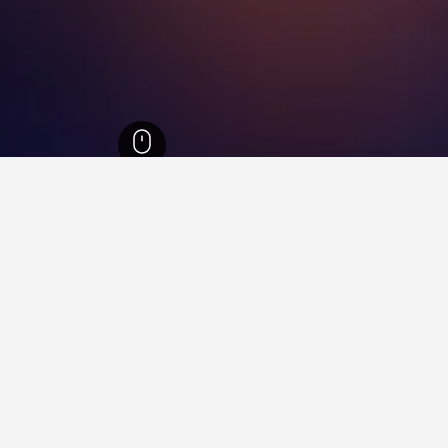
8,624
Argos-Mykines
102
نيا كيوس
18
في نيا كيوس
 أبارتمنتس نير نابليو