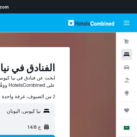
.com
رحلات طيران
فنادق
الفنادق في ني
سيارات
ابحث عن فنادق في نيا كيوس
حزم العروض
على HotelsCombined ووفّر.
استكشاف
2 من الضيوف، غرفة واحدة
رحلات
ج 14/8
العَرَبِيَّة