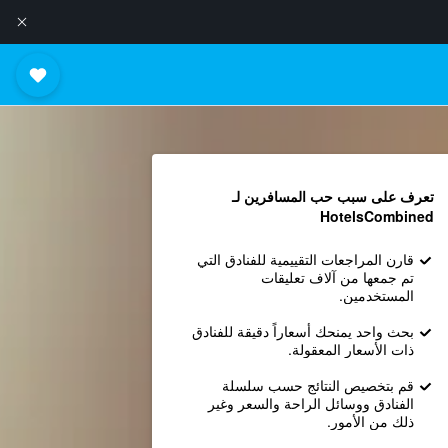
تعرف على سبب حب المسافرين لـ
HotelsCombined
قارن المراجعات التقييمية للفنادق التي
تم جمعها من آلاف تعليقات
المستخدمين.
بحث واحد يمنحك أسعاراً دقيقة للفنادق
ذات الأسعار المعقولة.
قم بتخصيص النتائج حسب سلسلة
الفنادق ووسائل الراحة والسعر وغير
ذلك من الأمور.