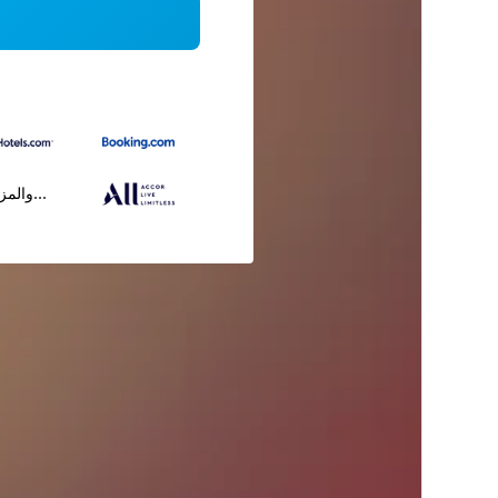
...والمز