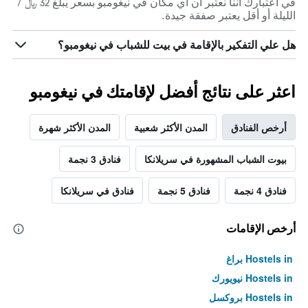
في اعتبارك أننا نعتبر أن أي مكان في نيغومبو بسعر يبلغ 32 ﷼ /
الليلة أو أقل يعتبر صفقة جيدة.
هل علي التفكير بالإقامة في بيت للشباب في نيغومبو؟
اعثر على نتائج أفضل لإقامتك في نيغومبو
أرخص الفنادق
المدن الأكثر شعبية
المدن الأكثر شهرة
بيوت الشباب المشهورة في سريلانكا
فنادق 3 نجمة
فنادق 4 نجمة
فنادق 5 نجمة
فنادق في سريلانكا
أرخص الإقامات
Hostels in براغ
Hostels in نيويورك
Hostels in بروكسل