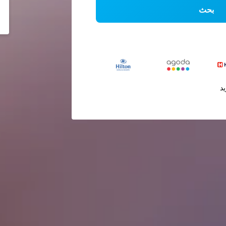
بحث
يد