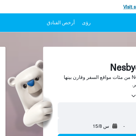
Visit 
رؤى
أرخص الفنادق
ابحث عن فنادق في Nesbyen من مئات مواقع السفر وقارن بينها
-
س 15/8