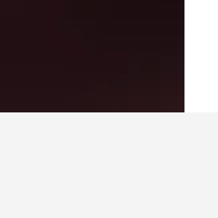
الصفحة الرئيسية
النرويج
19,281
منطقة ال
أفكار للسفر حول الفنادق
استخدم نصائح HotelsCombined التي تدعمها البيانات لمساعدتك في العثور على فندقك التالي في Nesbyen.