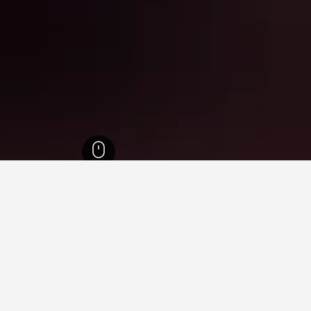
نرويج الشرقي
7,644
مقاطعة بوسكيرود
1,324
Nesbyen
40
في Nesbyen