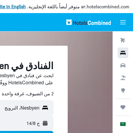
ar.hotelscombined.com
متوفر أيضاً باللغة الإنجليزية.
site in English
رحلات طيران
فنادق
الفنادق في Nesbyen
سيارات
حزم العروض
على HotelsCombined ووفّر.
استكشاف
2 من الضيوف، غرفة واحدة
رحلات
Nesbyen، النرويج
ج 14/8
العَرَبِيَّة