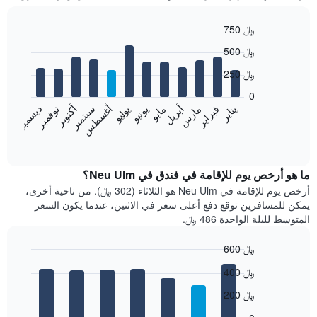
750 ﷼
Bar
Chart
500 ﷼
graphic.
chart
with
250 ﷼
12
bars.
0
فبراير
مايو
أغسطس
نوفمبر
يناير
أبريل
يوليو
أكتوبر
مارس
يونيو
سبتمبر
ديسمبر
يعرض
المخطط
End
of
التالي
interactive
متوسط
chart
سعر
ما هو أرخص يوم للإقامة في فندق في Neu Ulm؟
غرفة
أرخص يوم للإقامة في Neu Ulm هو الثلاثاء (302 ﷼). من ناحية أخرى،
كل
يمكن للمسافرين توقع دفع أعلى سعر في الاثنين، عندما يكون السعر
شهر
المتوسط لليلة الواحدة 486 ﷼.
يتضمن
المخطط
600 ﷼
1
Bar
محور
Chart
400 ﷼
graphic.
chart
X
with
الذي
200 ﷼
7
يعرض
bars.