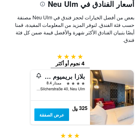
أسعار الفنادق في Neu Ulm
بعض من أفضل الخيارات لحجز فندق في Neu Ulm مصنفة
حسب فئة الفندق. لنوفر المزيد من المعلومات المفيدة، قمنا
أيضًا بتبيان الفنادق الأكثر شهرة والأفضل قيمة ضمن كل فئة
فندق.
4 نجوم
4 نجوم أو أكثر
بلازا بريميوم بارك هوتل نيو-أولم
4 نجوم
ممتاز 8.4
Silcherstraße 40, Neu Ulm, بافاريا, ألمانيا
325 ﷼
عرض الصفقة
3 نجوم