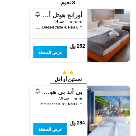
3 نجوم
أورانج هوتل أوند أبارتمنتس
3 نجوم
جيد 7.4
Dieselstraße 4, Neu Ulm, بافاريا, ألمانيا
262 ﷼
عرض الصفقة
2 نجمتين
نجمتين أو أقل
بي آند بي هوتول نيو-أولم
2 نجمتين
جيد 7.9
Memminger Str. 31, Neu Ulm, بافاريا, ألمانيا
284 ﷼
عرض الصفقة