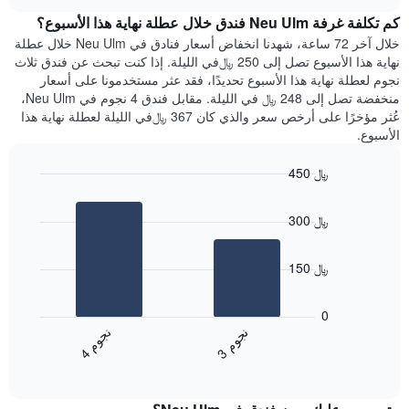
هذه
chart
محور
كم تكلفة غرفة Neu Ulm فندق خلال عطلة نهاية هذا الأسبوع؟
الليلة
Y
الذي
خلال آخر 72 ساعة، شهدنا انخفاض أسعار فنادق في Neu Ulm خلال عطلة
الذي
عُثر
نهاية هذا الأسبوع تصل إلى 250 ﷼في الليلة. إذا كنت تبحث عن فندق ثلاث
يعرض
عليه
نجوم لعطلة نهاية هذا الأسبوع تحديدًا، فقد عثر مستخدمونا على أسعار
متوسط
خلال
منخفضة تصل إلى 248 ﷼ في الليلة. مقابل فندق 4 نجوم في Neu Ulm،
سعر
آخر
عُثر مؤخرًا على أرخص سعر والذي كان 367 ﷼في الليلة لعطلة نهاية هذا
غرفة
3
الأسبوع.
أيام
مع
450 ﷼
التصنيف
Bar
حسب
Chart
graphic.
chart
النجوم
300 ﷼
with
يتضمن
2
المخطط
bars.
1
150 ﷼
محور
يعرض
X
المخطط
0
التي
التالي
ن
م
ن
م
تعرض
متوسط
3
ج
و
4
ج
و
فئات
End
سعر
of
الفنادق
الغرفة
interactive
بالنجوم.
خلال
chart
يتضمن