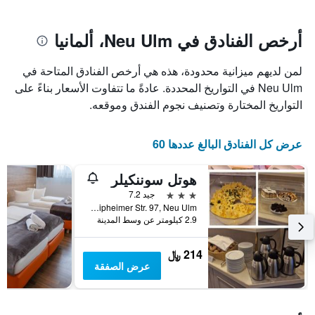
يتضمن
بالنجوم.
يتضمن
المخطط
1
المخطط
أرخص الفنادق في Neu Ulm، ألمانيا
1
محور
X
محور
لمن لديهم ميزانية محدودة، هذه هي أرخص الفنادق المتاحة في
Y
الذي
الذي
يعرض
Neu Ulm في التواريخ المحددة. عادةً ما تتفاوت الأسعار بناءً على
عدد
يعرض
التواريخ المختارة وتصنيف نجوم الفندق وموقعه.
الأيام
متوسط
قبل
سعر
غرفة
الإقامة
عرض كل الفنادق البالغ عددها 60
في
يتضمن
عطلة
المخطط
هوتل سوننكيلر
نهاية
التالي
1
هذا
3 نجوم
جيد 7.2
محور
الأسبوع
Leipheimer Str. 97, Neu Ulm, بافاريا, ألمانيا
Y
خلال
2.9 كيلومتر عن وسط المدينة
آخر
الذي
3
يعرض
214 ﷼
أيام
متوسط
عرض الصفقة
سعر
غرفة