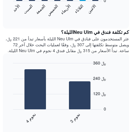
0
الشهور.
الاثنين
الثلاثاء
الأربعاء
الخميس
الجمعة
السبت
الأحد
يتضمن
يعرض
المخطط
المخطط
End
التالي
of
التالي
interactive
1
متوسط
chart
محور
سعر
كم تكلفة فندق في Neu Ulmالليلة؟
Y
غرفة
عثر المستخدمون على فنادق في Neu Ulm الليلة بأسعار تبدأ من 221 ﷼،
الذي
كل
ويصل متوسط تكلفتها إلى 307 ﷼، وفقًا لعمليات البحث خلال آخر 72
يعرض
يوم
ساعة. تبدأ الأسعار من 315 ﷼ مقابل فندق 4 نجوم في Neu Ulm الليلة.
متوسط
في
سعر
الأسبوع
360 ﷼
غرفة
يتضمن
Bar
المخطط
Chart
graphic.
chart
1
240 ﷼
with
محور
2
X
bars.
الذي
120 ﷼
يعرض
يعرض
أيام
المخطط
0
الأسبوع.
التالي
ن
م
ن
م
يتضمن
متوسط
3
ج
و
4
ج
و
المخطط
End
سعر
of
التالي
الغرفة
interactive
1