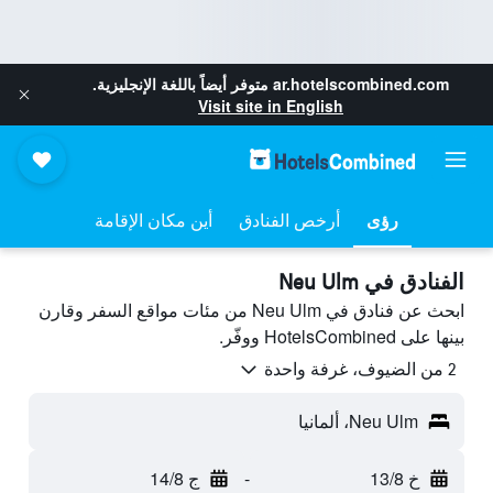
ar.hotelscombined.com
متوفر أيضاً باللغة الإنجليزية.
Visit site in English
رؤى
أرخص الفنادق
أين مكان الإقامة
الفنادق في Neu Ulm
ابحث عن فنادق في Neu Ulm من مئات مواقع السفر وقارن
بينها على HotelsCombined ووفّر.
2 من الضيوف، غرفة واحدة
Neu Ulm، ألمانيا
خ 13/8
-
ج 14/8