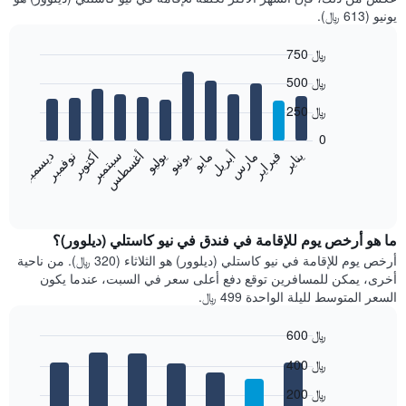
يونيو (613 ﷼).
750 ﷼
Bar
Chart
500 ﷼
graphic.
chart
with
250 ﷼
12
bars.
0
فبراير
مايو
أغسطس
نوفمبر
يناير
أبريل
يوليو
أكتوبر
مارس
يونيو
سبتمبر
ديسمبر
يعرض
المخطط
End
of
التالي
interactive
متوسط
chart
سعر
ما هو أرخص يوم للإقامة في فندق في نيو كاستلي (ديلوور)؟
غرفة
أرخص يوم للإقامة في نيو كاستلي (ديلوور) هو الثلاثاء (320 ﷼). من ناحية
كل
أخرى، يمكن للمسافرين توقع دفع أعلى سعر في السبت، عندما يكون
شهر
السعر المتوسط لليلة الواحدة 499 ﷼.
يتضمن
المخطط
600 ﷼
1
Bar
محور
Chart
400 ﷼
graphic.
chart
X
with
الذي
200 ﷼
7