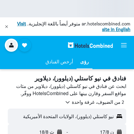
ar.hotelscombined.com
متوفر أيضاً باللغة الإنجليزية.
Visit
site in English
رؤى
أرخص الفنادق
فنادق في نيو كاستلي (ديلوور)، ديلاوير
ابحث عن فنادق في نيو كاستلي (ديلوور)، ديلاوير من مئات
مواقع السفر وقارن بينها على HotelsCombined ووفّر.
2 من الضيوف، غرفة واحدة
نيو كاستلي (ديلوور)، الولايات المتحدة الأميريكية
ن 17/8
-
ث 18/8