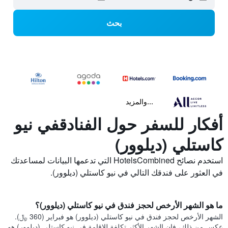
بحث
...والمزيد
أفكار للسفر حول الفنادقفي نيو
كاستلي (ديلوور)
استخدم نصائح HotelsCombined التي تدعمها البيانات لمساعدتك
في العثور على فندقك التالي في نيو كاستلي (ديلوور).
ما هو الشهر الأرخص لحجز فندق في نيو كاستلي (ديلوور)؟
الشهر الأرخص لحجز فندق في نيو كاستلي (ديلوور) هو فبراير (360 ﷼).
عكس من ذلك، فإن الشهر الأكثر تكلفة للإقامة في نيو كاستلي (ديلوور) هو