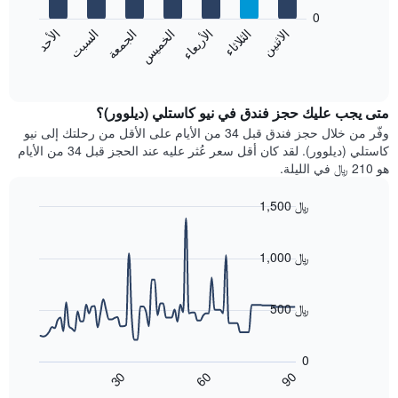
يعرض
bars.
0
الشهور.
الاثنين
الثلاثاء
الأربعاء
الخميس
الجمعة
السبت
الأحد
يتضمن
يعرض
المخطط
المخطط
End
التالي
of
التالي
interactive
1
متوسط
chart
محور
سعر
متى يجب عليك حجز فندق في نيو كاستلي (ديلوور)؟
Y
غرفة
وفّر من خلال حجز فندق قبل 34 من الأيام على الأقل من رحلتك إلى نيو
الذي
كل
كاستلي (ديلوور). لقد كان أقل سعر عُثر عليه عند الحجز قبل 34 من الأيام
يعرض
يوم
هو 210 ﷼ في الليلة.
متوسط
في
سعر
الأسبوع
1,500 ﷼
غرفة
يتضمن
Line
المخطط
Chart
graphic.
chart
1
with
1,000 ﷼
محور
90
X
data
الذي
points.
500 ﷼
يعرض
أيام
يعرض
الأسبوع.
المخطط
0
يتضمن
التالي
60
90
30
المخطط
كيفية
End
of
التالي