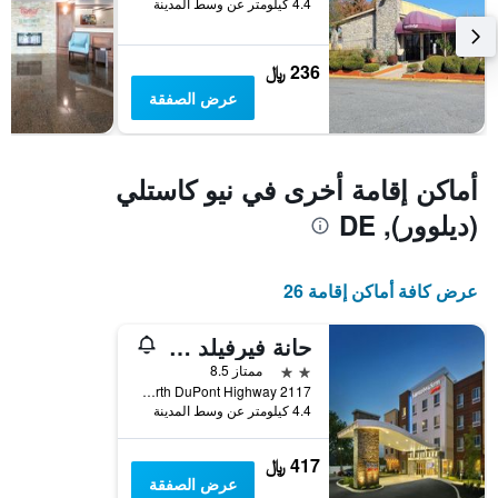
4.4 كيلومتر عن وسط المدينة
الذي
يعرض
متوسط
236 ﷼
سعر
غرفة
عرض الصفقة
أماكن إقامة أخرى في نيو كاستلي
(ديلوور), DE
عرض كافة أماكن إقامة 26
حانة فيرفيلد وأجنحة ويلمنجتون نيو كاسل
2 نجمتين
ممتاز 8.5
2117 North DuPont Highway, نيو كاستلي (ديلوور), DE, الولايات المتحدة الأميريكية
4.4 كيلومتر عن وسط المدينة
417 ﷼
عرض الصفقة