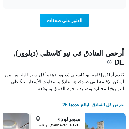
تغير
interactive
1
سعر
chart
محور
غرفة
Y
عند
العثور على صفقات
الذي
اقتراب
يعرض
تاريخ
متوسط
الإقامة
سعر
يتضمن
غرفة
المخطط
1
أرخص الفنادق في نيو كاستلي (ديلوور),
محور
DE
X
الذي
يعرض
تُقدم أماكن إقامة نيو كاستلي (ديلوور) هذه أقل سعر لليلة من بين
عدد
أماكن الإقامة التي صادفناها. عادةً ما تتفاوت الأسعار بناءً على
الأيام
التواريخ المختارة وتصنيف نجوم الفندق وموقعه.
قبل
الإقامة
يتضمن
عرض كل الفنادق البالغ عددها 26
المخطط
التالي
1
سوبرلودج
محور
1213 West Avenue, نيو كاستلي (ديلوور), DE, الولايات المتحدة الأميريكية
Y