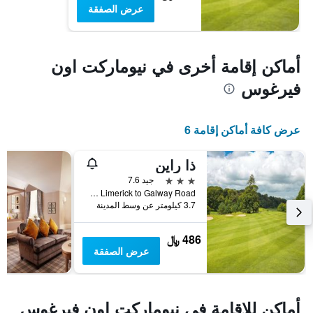
عرض الصفقة
أماكن إقامة أخرى في نيوماركت اون
فيرغوس
عرض كافة أماكن إقامة 6
ذا راين
3 نجوم
جيد 7.6
N18 Limerick to Galway Road, نيوماركت اون فيرغوس, أيرلندا
3.7 كيلومتر عن وسط المدينة
486 ﷼
عرض الصفقة
أماكن للإقامة في نيوماركت اون فيرغوس