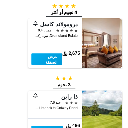
4 نجوم
4 نجوم أو أكثر
درومولاند كاسل
5 نجوم
ممتاز 9.4
Dromoland Estate, نيوماركت اون فيرغوس, أيرلندا
2,675 ﷼
عرض
الصفقة
3 نجوم
3 نجوم
ذا راين
3 نجوم
جيد 7.6
N18 Limerick to Galway Road, نيوماركت اون فيرغوس, أيرلندا
486 ﷼