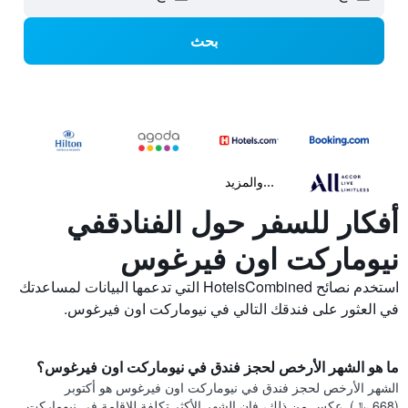
بحث
...والمزيد
أفكار للسفر حول الفنادقفي
نيوماركت اون فيرغوس
استخدم نصائح HotelsCombined التي تدعمها البيانات لمساعدتك
في العثور على فندقك التالي في نيوماركت اون فيرغوس.
ما هو الشهر الأرخص لحجز فندق في نيوماركت اون فيرغوس؟
الشهر الأرخص لحجز فندق في نيوماركت اون فيرغوس هو أكتوبر
(668 ﷼). عكس من ذلك، فإن الشهر الأكثر تكلفة للإقامة في نيوماركت