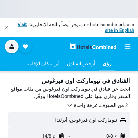
ar.hotelscombined.com
متوفر أيضاً باللغة الإنجليزية.
Visit
site in English
رؤى
أرخص الفنادق
أين مكان الإقامة
الفنادق في نيوماركت اون فيرغوس
ابحث عن فنادق في نيوماركت اون فيرغوس من مئات مواقع
السفر وقارن بينها على HotelsCombined ووفّر.
2 من الضيوف، غرفة واحدة
نيوماركت اون فيرغوس، أيرلندا
خ 13/8
-
ج 14/8