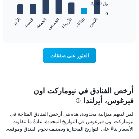
يعرض
2,000 ﷼
7
الشهور.
bars.
يتضمن
0
المخطط
الاثنين
الخميس
الأحد
الأربعاء
السبت
الثلاثاء
الجمعة
يعرض
التالي
المخطط
End
1
of
التالي
محور
interactive
متوسط
chart
Y
سعر
الذي
غرفة
يعرض
العثور على صفقات
كل
متوسط
يوم
سعر
في
غرفة
الأسبوع
يتضمن
المخطط
أرخص الفنادق في نيوماركت اون
1
فيرغوس، أيرلندا
محور
X
الذي
لمن لديهم ميزانية محدودة، هذه هي أرخص الفنادق المتاحة في
يعرض
نيوماركت اون فيرغوس في التواريخ المحددة. عادةً ما تتفاوت
أيام
الأسعار بناءً على التواريخ المختارة وتصنيف نجوم الفندق وموقعه.
الأسبوع.
يتضمن