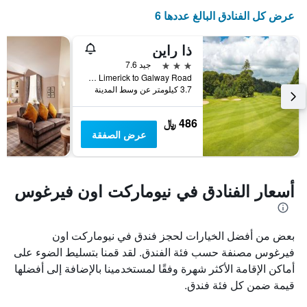
المخطط
عرض كل الفنادق البالغ عددها 6
التالي
1
محور
ذا راين
Y
3 نجوم
جيد 7.6
الذي
N18 Limerick to Galway Road, نيوماركت اون فيرغوس, أيرلندا
يعرض
3.7 كيلومتر عن وسط المدينة
متوسط
سعر
غرفة
486 ﷼
عرض الصفقة
أسعار الفنادق في نيوماركت اون فيرغوس
بعض من أفضل الخيارات لحجز فندق في نيوماركت اون
فيرغوس مصنفة حسب فئة الفندق. لقد قمنا بتسليط الضوء على
أماكن الإقامة الأكثر شهرة وفقًا لمستخدمينا بالإضافة إلى أفضلها
قيمة ضمن كل فئة فندق.