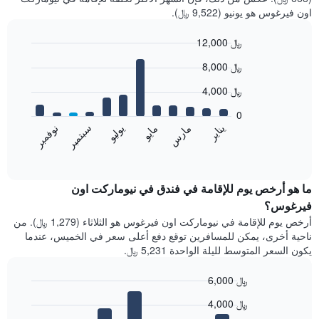
اون فيرغوس هو يونيو (9,522 ﷼).
12,000 ﷼
Bar
Chart
8,000 ﷼
graphic.
chart
with
4,000 ﷼
12
bars.
0
مايو
نوفمبر
مارس
سبتمبر
يناير
يوليو
يعرض
المخطط
End
of
التالي
interactive
متوسط
chart
سعر
ما هو أرخص يوم للإقامة في فندق في نيوماركت اون
غرفة
فيرغوس؟
كل
أرخص يوم للإقامة في نيوماركت اون فيرغوس هو الثلاثاء (1,279 ﷼). من
شهر
ناحية أخرى، يمكن للمسافرين توقع دفع أعلى سعر في الخميس، عندما
يتضمن
يكون السعر المتوسط لليلة الواحدة 5,231 ﷼.
المخطط
1
6,000 ﷼
محور
X
Bar
Chart
4,000 ﷼
graphic.
الذي
chart
with