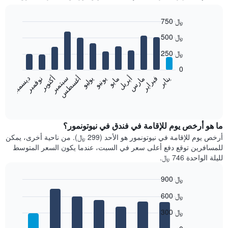
750 ﷼
Bar
Chart
500 ﷼
graphic.
chart
with
250 ﷼
12
bars.
0
فبراير
مايو
أغسطس
نوفمبر
يناير
أبريل
يوليو
أكتوبر
مارس
يونيو
سبتمبر
ديسمبر
يعرض
المخطط
End
of
التالي
interactive
متوسط
chart
سعر
ما هو أرخص يوم للإقامة في فندق في نيوتونمور؟
غرفة
أرخص يوم للإقامة في نيوتونمور هو الأحد (299 ﷼). من ناحية أخرى، يمكن
كل
للمسافرين توقع دفع أعلى سعر في السبت، عندما يكون السعر المتوسط
شهر
لليلة الواحدة 746 ﷼.
يتضمن
المخطط
900 ﷼
1
Bar
محور
Chart
600 ﷼
graphic.
chart
X
with
الذي
300 ﷼
7
يعرض
bars.