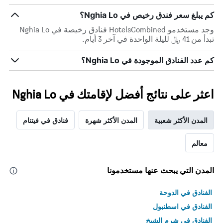
حسب
النجوم
كم يبلغ سعر فندق رخيص في Nghia Lo؟
يتضمن
وجد مستخدمو HotelsCombined فنادق رخيصة في Nghia Lo
المخطط
تبدأ من 41 ﷼ لليلة الواحدة في آخر 3 أيام.
1
محور
كم عدد الفنادق الموجودة في Nghia Lo؟
X
التي
تعرض
فئات
اعثر على نتائج أفضل لإقامتك في Nghia Lo
الفنادق
بالنجوم.
يتضمن
المدن الأكثر شعبية
المدن الأكثر شهرة
فنادق في فيتنام
المخطط
1
معالم
محور
Y
الذي
المدن التي يبحث عنها مستخدمونا
يعرض
متوسط
الفنادق في الدوحة
سعر
الغرفة
الفنادق في اسطنبول
هذه
الفنادق في شرم الشيخ
الليلة