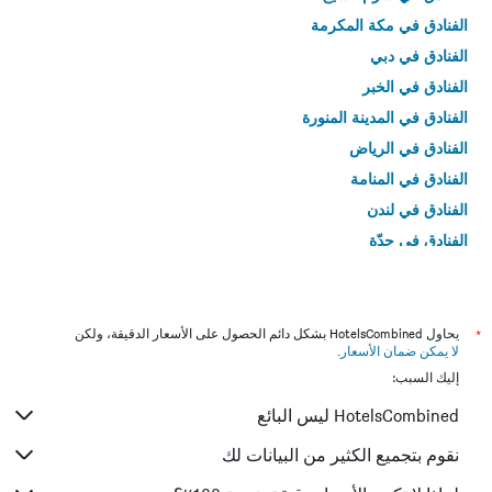
الذي
الفنادق في مكة المكرمة
عُثر
الفنادق في دبي
عليه
خلال
الفنادق في الخبر
آخر
الفنادق في المدينة المنورة
3
أيام
الفنادق في الرياض
الفنادق في المنامة
الفنادق في لندن
الفنادق في جدّة
الفنادق في القاهرة
*
يحاول HotelsCombined بشكل دائم الحصول على الأسعار الدقيقة، ولكن
لا يمكن ضمان الأسعار
.
إليك السبب:
HotelsCombined ليس البائع
نقوم بتجميع الكثير من البيانات لك